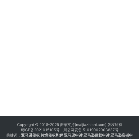
Copyright © 2018-2025 麦家支持(maijiazhichi.com) 版权所有
蜀ICP备2021015105号
川公网安备 51019002003837号
关键词：
亚马逊侵权
跨境侵权和解 亚马逊申诉 亚马逊侵权申诉 亚马逊店铺申