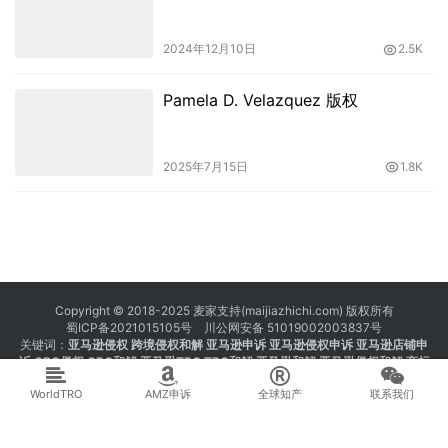
2024年12月10日
2.5K
Pamela D. Velazquez 版权
2025年7月15日
1.8K
Copyright © 2018-2025 麦家支持(maijiazhichi.com) 版权所有
蜀ICP备2021015105号
川公网安备 51019002003837号
关键词：
亚马逊侵权
跨境侵权和解 亚马逊申诉 亚马逊侵权申诉 亚马逊店铺申
诉
GBC侵权
GBC和解
亚马逊TRO
TRO和解
亚马逊和解
亚马逊侵权和解
商标
注册 专利注册 版权注册
WorldTRO
AMZ申诉
全球知产
联系我们