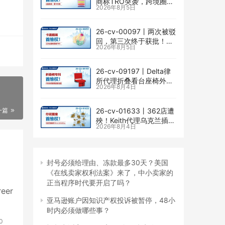
商标TRO突袭，跨境圈内
2026年8月5日
卷持续升级
26-cv-00097㇑两次被驳
回，第三次终于获批！几
2026年8月5日
乎被遗忘的Senay
Kurtulus美人鱼版权TRO
全面来袭
26-cv-09197㇑Delta律
所代理折叠看台座椅外观
2026年8月4日
专利维权，11个亚马逊卖
家被锁定！
26-cv-01633㇑362店遭
一篇
殃！Keith代理乌克兰插画
2026年8月4日
师Elvira Safiullina四款版
权TRO突袭
封号必须给理由、冻款最多30天？美国
《在线卖家权利法案》来了，中小卖家的
正当程序时代要开启了吗？
eer
亚马逊账户因知识产权投诉被暂停，48小
时内必须做哪些事？
0