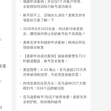
视频申诉案例｜开店仅1个月账户停用，
全套模拟培训助力账号成功激活
账号登不上、店铺永久冻结？麦家支持专
项取款方案了解一下
2026年8月24日生效：BSA第18条更新
后，哪些操作将让你的账号处于高风险？
0
麦家支持专利侵权申诉案例｜精准抗辩实
现链接全恢复
【麦家申诉成功案例】操纵销量警告72小
时极速翻盘，账号安全恢复！
史发案
紧急预警｜4.30 截止！亚马逊超270天库
存将被强制清理，不处理直接被弃置！
0
跨境卖家陷生死关头！亚马逊WOOT大规
模扫号！824个品牌被沦陷
亚马逊新账号“协议3”核查来袭！麦家支持
全程护航，助你顺利破局
d