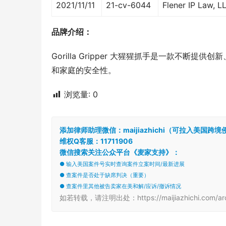
2021/11/11
21-cv-6044
Flener IP Law, L
品牌介绍：
Gorilla Gripper 大猩猩抓手是一款不
和家庭的安全性。
浏览量:
0
添加律师助理微信：maijiazhichi（可拉入美国
维权Q客服：11711906
微信搜索关注公众平台《麦家支持》：
● 输入美国案件号实时查询案件立案时间/最新进展
● 查案件是否处于缺席判决（重要）
● 查案件里其他被告卖家在美和解/应诉/撤诉情况
如若转载，请注明出处：https://maijiazhichi.com/arc