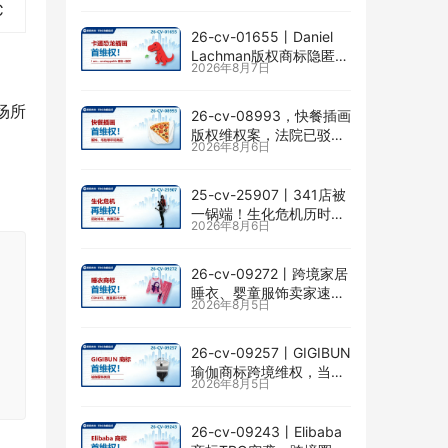
C
26-cv-01655㇑Daniel
Lachman版权商标隐匿维
2026年8月7日
权，I am… unstoppable
恐龙图高危
场所
26-cv-08993，快餐插画
版权维权案，法院已驳回
2026年8月6日
批量合并，剩余商家不要
掉以轻心！
25-cv-25907㇑341店被
一锅端！生化危机历时半
2026年8月6日
年TRO传票已发，8月24
日前必须答复！
26-cv-09272㇑跨境家居
睡衣、婴童服饰卖家速自
2026年8月5日
查CENLYE商标滥用情况
26-cv-09257㇑GIGIBUN
瑜伽商标跨境维权，当心
2026年8月5日
TRO冻结风险
26-cv-09243㇑Elibaba