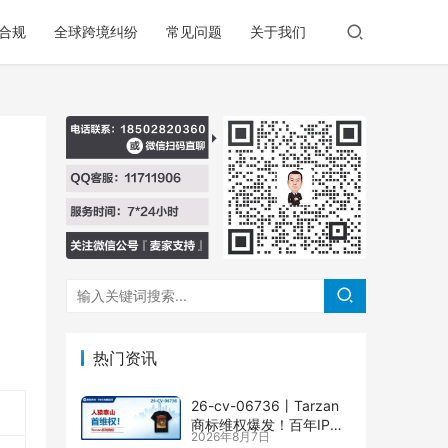
合规
全球跨境纠纷
常见问题
关于我们
热门资讯
26-cv-06736㇑Tarzan
商标维权爆发！百年IP下
2026年8月7日
场TRO横扫多个类目