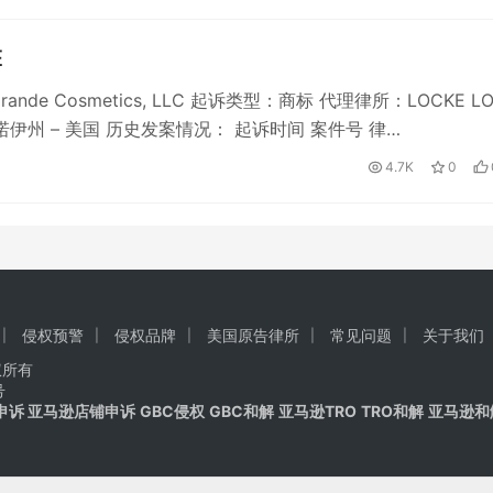
E
ande Cosmetics, LLC 起诉类型：商标 代理律所：LOCKE L
利诺伊州 – 美国 历史发案情况： 起诉时间 案件号 律…
4.7K
0
侵权预警
侵权品牌
美国原告律所
常见问题
关于我们
版权所有
号
申诉 亚马逊店铺申诉
GBC侵权
GBC和解
亚马逊TRO
TRO和解
亚马逊和