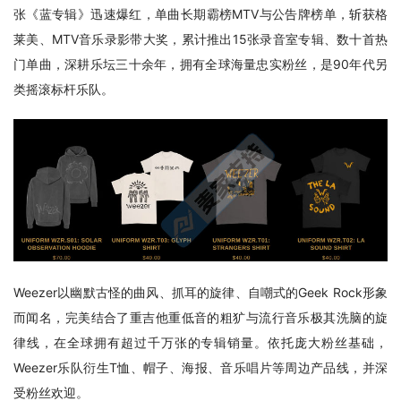
张《蓝专辑》迅速爆红，单曲长期霸榜MTV与公告牌榜单，斩获格
莱美、MTV音乐录影带大奖，累计推出15张录音室专辑、数十首热
门单曲，深耕乐坛三十余年，拥有全球海量忠实粉丝，是90年代另
类摇滚标杆乐队。
Weezer以幽默古怪的曲风、抓耳的旋律、自嘲式的Geek Rock形象
而闻名，完美结合了重吉他重低音的粗犷与流行音乐极其洗脑的旋
律线，在全球拥有超过千万张的专辑销量。依托庞大粉丝基础，
Weezer乐队衍生T恤、帽子、海报、音乐唱片等周边产品线，并深
受粉丝欢迎。