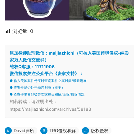
浏览量:
0
添加律师助理微信：maijiazhichi（可拉入美国跨境侵权-纯卖
家万人微信交流群）
维权Q客服：11711906
微信搜索关注公众平台《麦家支持》：
● 输入美国案件号实时查询案件立案时间/最新进展
● 查案件是否处于缺席判决（重要）
● 查案件里其他被告卖家在美和解/应诉/撤诉情况
如若转载，请注明出处：
https://maijiazhichi.com/archives/58183
David律所
TRO侵权和解
版权侵权