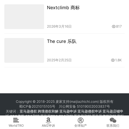
Nextclimb 商标
2026年3月16日
817
The cure 乐队
2025年2月25日
1.8K
Copyright © 2018-2025 麦家支持(maijiazhichi.com) 版权所有
蜀ICP备2021015105号
川公网安备 51019002003837号
关键词：
亚马逊侵权
跨境侵权和解 亚马逊申诉 亚马逊侵权申诉 亚马逊店铺申
诉
GBC侵权
GBC和解
亚马逊TRO
TRO和解
亚马逊和解
亚马逊侵权和解
商标
注册 专利注册 版权注册
WorldTRO
AMZ申诉
全球知产
联系我们