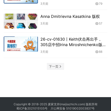
版权TRO突袭
3天前
79
Anna Dmitrievna Kasatkina 版权
3天前
57
26-cv-01630㇑Keith伏击再出手，
305店中招Irina Miroshnichenko版权
TRO
3天前
88
下一页
Copyright © 2018-2025 麦家支持(maijiazhichi.com) 版权所有
蜀ICP备2021015105号
川公网安备 51019002003837号