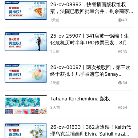
26-cv-08993，快餐插画版权维权
案，法院已驳回批量合并，剩余商家
不要掉以轻心！
1天前
43
25-cv-25907㇑341店被一锅端！生
化危机历时半年TRO传票已发，8月24
日前必须答复！
1天前
45
26-cv-00097㇑两次被驳回，第三次
终于获批！几乎被遗忘的Senay
Kurtulus美人鱼版权TRO全面来袭
2天前
64
Tatiana Korchemkina 版权
3天前
54
26-cv-01633㇑362店遭殃！Keith代
理乌克兰插画师Elvira Safiullina四款