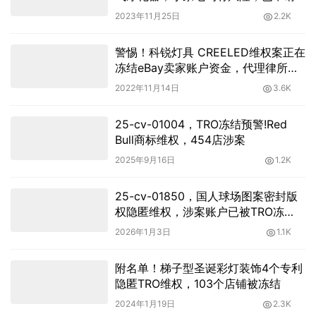
TRO暂未冻结
2023年11月25日
2.2K
警惕！科锐灯具 CREELED维权案正在
冻结eBay卖家账户资金，代理律所
THE BRICKELL IP GROUP！
2022年11月14日
3.6K
25-cv-01004，TRO冻结预警!Red
Bull商标维权，454店涉案
2025年9月16日
1.2K
25-cv-01850，国人球场图案密封版
权隐匿维权，涉案账户已被TRO冻
结！
2026年1月3日
1.1K
附名单！梯子型圣诞彩灯装饰4个专利
隐匿TRO维权，103个店铺被冻结
2024年1月19日
2.3K