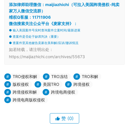
添加律师助理微信：maijiazhichi（可拉入美国跨境侵权-纯卖
家万人微信交流群）
维权Q客服：11711906
微信搜索关注公众平台《麦家支持》：
● 输入美国案件号实时查询案件立案时间/最新进展
● 查案件是否处于缺席判决（重要）
● 查案件里其他被告卖家在美和解/应诉/撤诉情况
如若转载，请注明出处：
https://maijiazhichi.com/archives/55673
TRO侵权和解
TRO冻结
TRO和解
版权侵权
美国TRO
跨境侵权
跨境侵权和解
跨境电商侵权
跨境电商版权侵权
赞
(0)