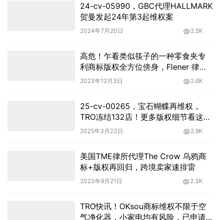
24-cv-05990，GBC代理HALLMARK
贺曼发起24年第3起维权案
2024年7月20日
2.5K
高危！乍看类似筷子的一种零食夹专
利商标版权全方位傍身，Flener 律所
代理再次隐匿立案，已冻结
2023年12月3日
2.6K
25-cv-00265，宝石蝴蝶再维权，
TRO冻结132店！更多版权细节看这篇
就够了
2025年3月23日
2.9K
美国TME律所代理The Crow 乌鸦商
标+版权再回归，跨境卖家速排雷
2023年9月21日
2.3K
TRO快讯！OKsou商标维权不限于空
气净化器，小家电均有风险，已申请