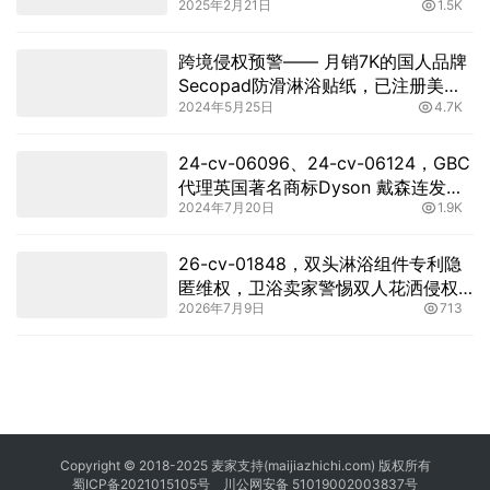
2025年2月21日
1.5K
跨境侵权预警—— 月销7K的国人品牌
Secopad防滑淋浴贴纸，已注册美国
2024年5月25日
4.7K
外观专利！
24-cv-06096、24-cv-06124，GBC
代理英国著名商标Dyson 戴森连发两
2024年7月20日
1.9K
案
26-cv-01848，双头淋浴组件专利隐
匿维权，卫浴卖家警惕双人花洒侵权
2026年7月9日
713
冻结风险
Copyright © 2018-2025 麦家支持(maijiazhichi.com) 版权所有
蜀ICP备2021015105号
川公网安备 51019002003837号