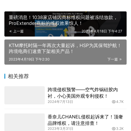
重磅消息！1038家店铺因商标维权问题被冻结放款，
ProExtender商标的维权效果惊人！
上一篇
2023年4月18日 下午4:27
KTM摩托时隔一年再次大量起诉，HSP为其保驾护航！
跨境电商们速查下架相关产品！
2023年4月19日 下午2:30
下一篇
相关推荐
跨境侵权预警——空气炸锅硅胶内
衬，小心美国外观专利侵权！
2024年7月13日
4.7K
香奈儿CHANEL侵权起诉来了！顶奢
品牌维权，请注意排查！
2023年3月31日
3.2K