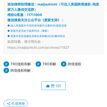
添加律师助理微信：maijiazhichi（可拉入美国跨境侵权-纯卖
家万人微信交流群）
维权Q客服：11711906
微信搜索关注公众平台《麦家支持》：
● 输入美国案件号实时查询案件立案时间/最新进展
● 查案件是否处于缺席判决（重要）
● 查案件里其他被告卖家在美和解/应诉/撤诉情况
如若转载，请注明出处：
https://maijiazhichi.com/archives/11927
TRO侵权和解
TRO和解
跨境侵权
跨境侵权和解
赞
(0)
生成海报