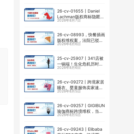
26-cv-01655㇑Daniel
Lachman版权商标隐匿维
2026年8月7日
权，I am… unstoppable
恐龙图高危
26-cv-08993，快餐插画
版权维权案，法院已驳回
2026年8月6日
批量合并，剩余商家不要
掉以轻心！
25-cv-25907㇑341店被
一锅端！生化危机历时半
2026年8月6日
年TRO传票已发，8月24
日前必须答复！
26-cv-09272㇑跨境家居
睡衣、婴童服饰卖家速自
2026年8月5日
查CENLYE商标滥用情况
26-cv-09257㇑GIGIBUN
瑜伽商标跨境维权，当心
2026年8月5日
TRO冻结风险
26-cv-09243㇑Elibaba