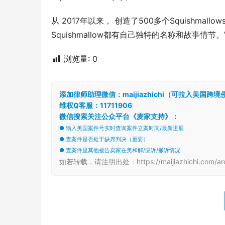
从 2017年以来， 创造了500多个Squishm
Squishmallow都有自己独特的名称和故事情节。官网：ht
浏览量:
0
添加律师助理微信：maijiazhichi（可拉入美国
维权Q客服：11711906
微信搜索关注公众平台《麦家支持》：
● 输入美国案件号实时查询案件立案时间/最新进展
● 查案件是否处于缺席判决（重要）
● 查案件里其他被告卖家在美和解/应诉/撤诉情况
如若转载，请注明出处：https://maijiazhichi.com/arc