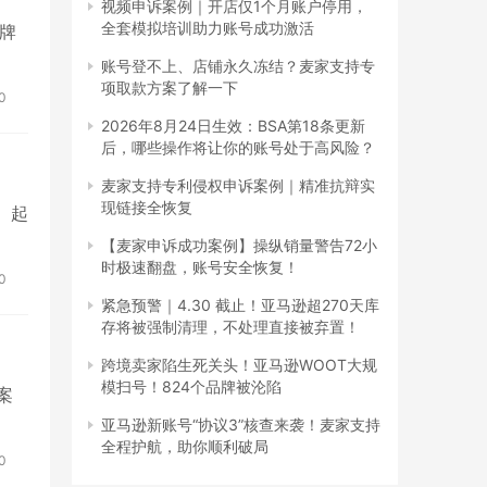
视频申诉案例｜开店仅1个月账户停用，
全套模拟培训助力账号成功激活
品牌
账号登不上、店铺永久冻结？麦家支持专
项取款方案了解一下
0
2026年8月24日生效：BSA第18条更新
后，哪些操作将让你的账号处于高风险？
麦家支持专利侵权申诉案例｜精准抗辩实
现链接全恢复
： 起
【麦家申诉成功案例】操纵销量警告72小
时极速翻盘，账号安全恢复！
0
紧急预警｜4.30 截止！亚马逊超270天库
存将被强制清理，不处理直接被弃置！
跨境卖家陷生死关头！亚马逊WOOT大规
模扫号！824个品牌被沦陷
发案
亚马逊新账号“协议3”核查来袭！麦家支持
全程护航，助你顺利破局
0