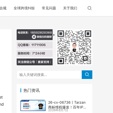
合规
全球跨境纠纷
常见问题
关于我们
热门资讯
t
26-cv-06736㇑Tarzan
d 
商标维权爆发！百年IP下
2026年8月7日
场TRO横扫多个类目