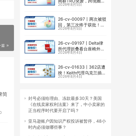
商标TRO突袭，跨境圈内
2026年8月5日
卷持续升级
26-cv-00097㇑两次被驳
回，第三次终于获批！几
2026年8月5日
乎被遗忘的Senay
Kurtulus美人鱼版权TRO
全面来袭
26-cv-09197㇑Delta律
一篇
所代理折叠看台座椅外观
2026年8月4日
专利维权，11个亚马逊卖
家被锁定！
26-cv-01633㇑362店遭
殃！Keith代理乌克兰插画
2026年8月4日
师Elvira Safiullina四款版
权TRO突袭
品牌简
封号必须给理由、冻款最多30天？美国
《在线卖家权利法案》来了，中小卖家的
正当程序时代要开启了吗？
0
亚马逊账户因知识产权投诉被暂停，48小
时内必须做哪些事？