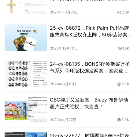
2024年10月25日
2.5K
25-cv-06872，Pink Palm Puff品牌
服饰商标&版权齐上阵，50余店涉案，
TRO暂未获批
2025年12月10日
1.5K
24-cv-08135，BONSNY波斯妮万圣
节系列耳环版权连发两案，卖家速
查！
2024年9月10日
2.7K
GBC律所又发新案！Bluey 布鲁伊动
画片正式维权，快自查！
2022年4月27日
8.0K
25-cv-22677，时隔两年SWISS钟表