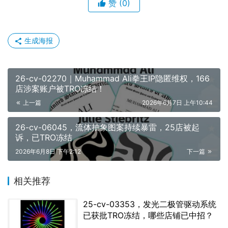
赞
(0)
生成海报
26-cv-02270｜Muhammad Ali拳王IP隐匿维权，166
店涉案账户被TRO冻结！
上一篇
2026年6月7日 上午10:44
26-cv-06045，流体抽象图案持续暴雷，25店被起
诉，已TRO冻结
2026年6月8日 下午2:12
下一篇
相关推荐
25-cv-03353，发光二极管驱动系统
已获批TRO冻结，哪些店铺已中招？