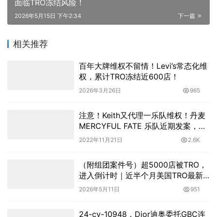
面临TRO冻结风险！
2026年5月15日 下午2:34
下一篇
相关推荐
百年大牌维权不留情！Levi’s常态化维
权，累计TRO冻结近600店！
2026年3月26日
965
注意！Keith又代理一乐队维权！丹麦
MERCYFUL FATE 乐队近期发案，卖
家尽快排查下架！
2022年11月21日
2.6K
（附组团案件号）超5000店被TRO，
进入倒计时｜近半个月美国TRO最新
动态
2026年5月11日
951
24-cv-10948，Dior迪奥委托GBC连