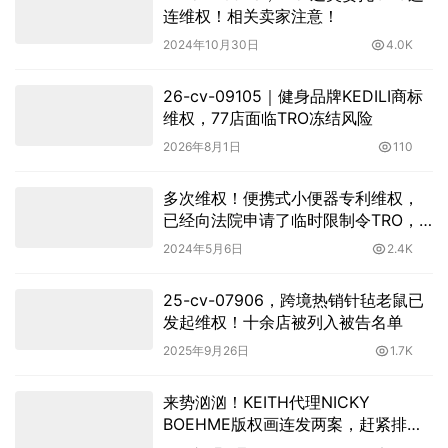
连维权！相关卖家注意！
2024年10月30日
4.0K
26-cv-09105｜健身品牌KEDILI商标
维权，77店面临TRO冻结风险
2026年8月1日
110
多次维权！便携式小便器专利维权，
已经向法院申请了临时限制令TRO，
卖家尽早自查并下架相关产品！
2024年5月6日
2.4K
25-cv-07906，跨境热销针毡老鼠已
发起维权！十余店被列入被告名单
2025年9月26日
1.7K
来势汹汹！KEITH代理NICKY
BOEHME版权画连发两案，赶紧排查
下架！