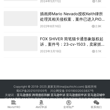
2024年5月11日
1.8K
插画师Mario Nevado授权Keith律所
处理其相关侵权案，案件已进入PIO阶
段！
2022年8月16日
2.9K
FOX SHIVER 简笔猫卡通形象版权起
诉，案件号：23-cv-1503，卖家抓紧
排查！
2023年3月19日
3.1K
Copyright © 2018-2025 麦家支持(maijiazhichi.com) 版权所有
蜀ICP备2021015105号
川公网安备 51019002003837号
关键词：
亚马逊侵权
跨境侵权和解 亚马逊申诉 亚马逊侵权申诉 亚马逊店铺申
诉
GBC侵权
GBC和解
亚马逊TRO
TRO和解
亚马逊和解
亚马逊侵权和解
商标
注册 专利注册 版权注册
WorldTRO
AMZ申诉
全球知产
联系我们