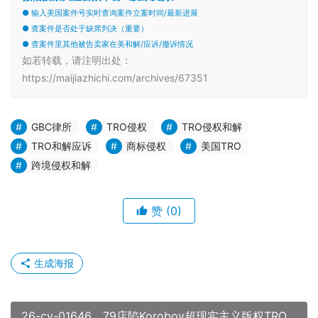
● 输入美国案件号实时查询案件立案时间/最新进展
● 查案件是否处于缺席判决（重要）
● 查案件里其他被告卖家在美和解/应诉/撤诉情况
如若转载，请注明出处：
https://maijiazhichi.com/archives/67351
GBC律所
TRO侵权
TRO侵权和解
TRO和解应诉
商标侵权
美国TRO
跨境侵权和解
赞
(0)
生成海报
26-cv-01646，79店陷Korobov超现实主义版权TRO