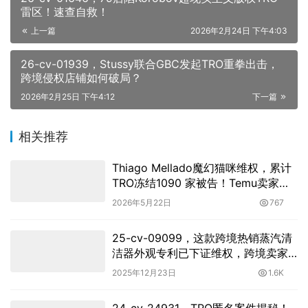
雷区！速查自救！
上一篇
2026年2月24日 下午4:03
26-cv-01939，Stussy联合GBC发起TRO重拳出击，
跨境侵权店铺如何破局？
2026年2月25日 下午4:12
下一篇
相关推荐
Thiago Mellado魔幻猫咪维权，累计
TRO冻结1090 家被告！Temu卖家彻
底沦陷
2026年5月22日
767
25-cv-09099，这款跨境热销蒸汽清
洁器外观专利已下证维权，跨境卖家
注意避雷！
2025年12月23日
1.6K