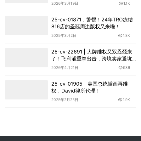
2026年3月19日
1.1K
25-cv-01871，警惕！24年TRO冻结
816店的圣诞周边版权又来啦！
2025年3月2日
1.8K
26-cv-22691 | 大牌维权又双叒叕来
了！飞利浦重拳出击，跨境卖家避坑
保命要紧！
2026年4月21日
936
25-cv-01905，美国总统插画再维
权，David律所代理！
2025年2月25日
1.9K