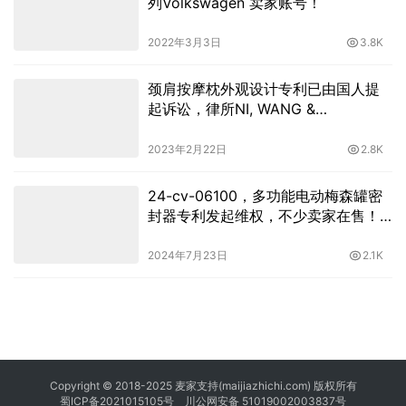
列Volkswagen 卖家账号！
2022年3月3日
3.8K
颈肩按摩枕外观设计专利已由国人提
起诉讼，律所NI, WANG &
MASSAND, PLLC代理维权，已申请
TRO临时禁令！
2023年2月22日
2.8K
24-cv-06100，多功能电动梅森罐密
封器专利发起维权，不少卖家在售！
速查
2024年7月23日
2.1K
Copyright © 2018-2025 麦家支持(maijiazhichi.com) 版权所有
蜀ICP备2021015105号
川公网安备 51019002003837号