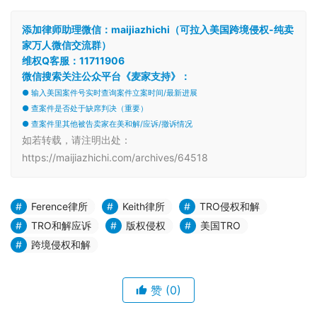
添加律师助理微信：maijiazhichi（可拉入美国跨境侵权-纯卖
家万人微信交流群）
维权Q客服：11711906
微信搜索关注公众平台《麦家支持》：
● 输入美国案件号实时查询案件立案时间/最新进展
● 查案件是否处于缺席判决（重要）
● 查案件里其他被告卖家在美和解/应诉/撤诉情况
如若转载，请注明出处：
https://maijiazhichi.com/archives/64518
Ference律所
Keith律所
TRO侵权和解
TRO和解应诉
版权侵权
美国TRO
跨境侵权和解
赞
(0)