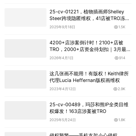
25-cv-01221，植物插画师Shelley
Steer跨境隐匿维权，41店被TRO冻
结！
2025年9月18日
1.5K
4200+店涉案倒计时！2100+店被
TRO，2000+店资金待划扣｜3月最后
一周美国TRO最新动态
2026年4月1日
914
这几张画不能用！有版权！Keith律所
代理Lucia Heffernan版权画维权
2023年4月12日
2.9K
25-cv-00489，玛莎和熊IP全类目维
权爆发！163店涉案被TRO
2025年5月24日
1.8K
侵权预警——手机支架小心侵权