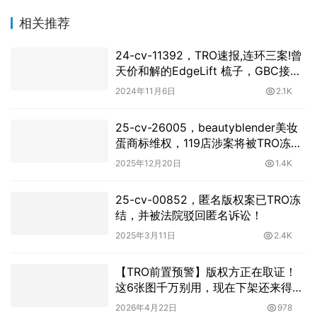
相关推荐
24-cv-11392，TRO速报,连环三案!曾
天价和解的EdgeLift 梳子，GBC接手
强势回归！
2024年11月6日
2.1K
25-cv-26005，beautyblender美妆
蛋商标维权，119店涉案将被TRO冻
结！
2025年12月20日
1.4K
25-cv-00852，匿名版权案已TRO冻
结，并被法院驳回匿名诉讼！
2025年3月11日
2.4K
【TRO前置预警】版权方正在取证！
这6张图千万别用，现在下架还来得
及！
2026年4月22日
978