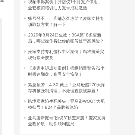
视频申诉案例｜开店仅1个月账户停用，
全套模拟培训助力账号成功激活
账号登不上、店铺永久冻结？麦家支持专
项取款方案了解一下
2026年8月24日生效：BSA第18条更新
后，哪些操作将让你的账号处于高风险？
麦家支持专利侵权申诉案例｜精准抗辩实
现链接全恢复
【麦家申诉成功案例】操纵销量警告72小
时极速翻盘，账号安全恢复！
紧急预警｜4.30 截止！亚马逊超270天库
存将被强制清理，不处理直接被弃置！
跨境卖家陷生死关头！亚马逊WOOT大规
模扫号！824个品牌被沦陷
亚马逊新账号“协议3”核查来袭！麦家支持
全程护航，助你顺利破局