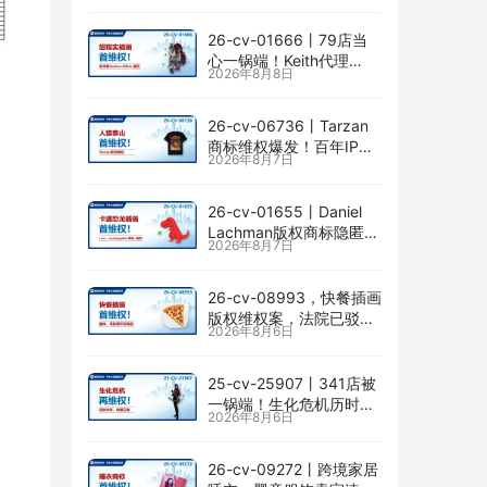
险
26-cv-01666㇑79店当
心一锅端！Keith代理
2026年8月8日
Jessica Allain已出手，卖
画的卖家速查
26-cv-06736㇑Tarzan
商标维权爆发！百年IP下
2026年8月7日
场TRO横扫多个类目
26-cv-01655㇑Daniel
Lachman版权商标隐匿维
2026年8月7日
权，I am… unstoppable
恐龙图高危
26-cv-08993，快餐插画
版权维权案，法院已驳回
2026年8月6日
批量合并，剩余商家不要
掉以轻心！
25-cv-25907㇑341店被
一锅端！生化危机历时半
2026年8月6日
年TRO传票已发，8月24
日前必须答复！
26-cv-09272㇑跨境家居