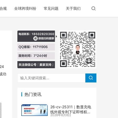
合规
全球跨境纠纷
常见问题
关于我们
24
已成功
热门资讯
26-cv-25311｜数显充电
线外观专利下证即维权，
2026年8月8日
71店涉案面临TRO冻结风