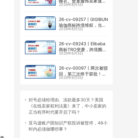
睡衣、婴童服饰卖家速自
2026年8月5日
查CENLYE商标滥用情况
26-cv-09257㇑GIGIBUN
瑜伽商标跨境维权，当心
2026年8月5日
TRO冻结风险
26-cv-09243㇑Elibaba
商标TRO突袭，跨境圈内
2026年8月5日
卷持续升级
26-cv-00097㇑两次被驳
回，第三次终于获批！几
2026年8月5日
乎被遗忘的Senay
Kurtulus美人鱼版权TRO
全面来袭
封号必须给理由、冻款最多30天？美国
《在线卖家权利法案》来了，中小卖家的
正当程序时代要开启了吗？
亚马逊账户因知识产权投诉被暂停，48小
时内必须做哪些事？
大量