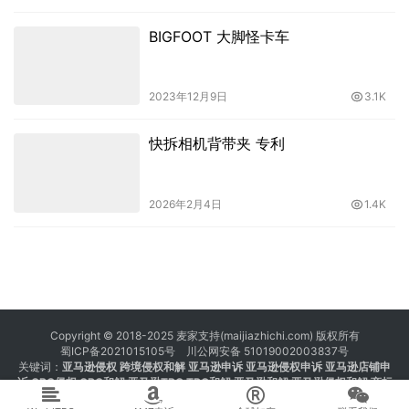
BIGFOOT 大脚怪卡车
2023年12月9日
3.1K
快拆相机背带夹 专利
2026年2月4日
1.4K
Copyright © 2018-2025 麦家支持(maijiazhichi.com) 版权所有
蜀ICP备2021015105号
川公网安备 51019002003837号
关键词：
亚马逊侵权
跨境侵权和解 亚马逊申诉 亚马逊侵权申诉 亚马逊店铺申
诉
GBC侵权
GBC和解
亚马逊TRO
TRO和解
亚马逊和解
亚马逊侵权和解
商标
注册 专利注册 版权注册