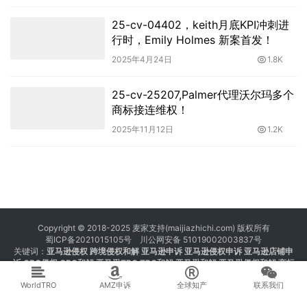
25-cv-04402，keith月底KPI冲刺进
行时，Emily Holmes 新案首发！
2025年4月24日
1.8K
25-cv-25207,Palmer代理沃尔玛多个
商标接连维权！
2025年11月12日
1.2K
Copyright © 2018-2025 麦家支持(maijiazhichi.com) 版权所有
蜀ICP备2021015105号
川公网安备 51019002003837号
关键词：
亚马逊侵权
跨境侵权和解 亚马逊申诉 亚马逊侵权申诉 亚马逊店铺申
诉
GBC侵权
GBC和解
亚马逊TRO
TRO和解
亚马逊和解
亚马逊侵权和解
商标
注册 专利注册 版权注册
WorldTRO
AMZ申诉
全球知产
联系我们