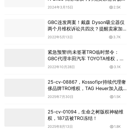
权风险
2024年3月15日
2.5K
GBC连发两案！戴森 Dyson吸尘器仅
两个月维权诉讼共四次？提醒卖家加
强警惕！
2022年5月13日
3.7K
紧急预警!尚未签署TRO临时禁令：
GBC代理丰田汽车 TOYOTA维权，此
案还未冻结赶紧提现并下架
2022年10月28日
3.1K
25-cv-08867，Kossofipr持续代理奢
侈品牌TRO维权，TAG Heuer加入战
斗！
2025年7月30日
1.5K
25-cv-01094，生命之树版权神秘维
权，187店被TRO冻结！
2025年8月13日
1.8K