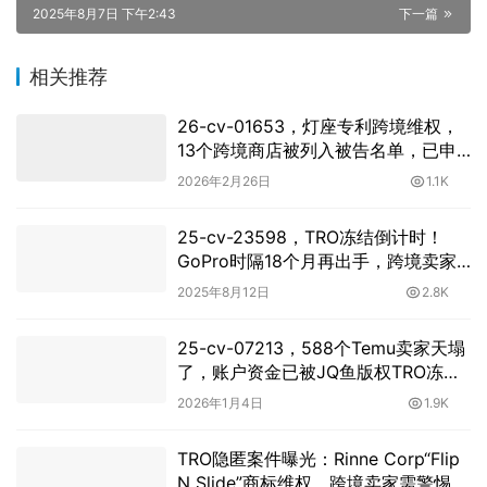
2025年8月7日 下午2:43
下一篇
相关推荐
26-cv-01653，灯座专利跨境维权，
13个跨境商店被列入被告名单，已申
请TRO冻结！
2026年2月26日
1.1K
25-cv-23598，TRO冻结倒计时！
GoPro时隔18个月再出手，跨境卖家
速响应
2025年8月12日
2.8K
25-cv-07213，588个Temu卖家天塌
了，账户资金已被JQ鱼版权TRO冻
结！
2026年1月4日
1.9K
TRO隐匿案件曝光：Rinne Corp“Flip
N Slide”商标维权，跨境卖家需警惕侵