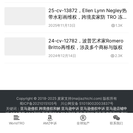
25-cv-13872，Ellen Lynn Negley热
带水彩画维权，跨境卖家防 TRO 冻结
刻不容缓！
2025年11月13日
1.3K
24-cv-12782，波普艺术家Romero
Britto再维权，涉及多个商标与版权
2024年12月14日
2.3K
Copyright © 2018-2025 麦家支持(maijiazhichi.com) 版权所有
蜀ICP备2021015105号
川公网安备 51019002003837号
关键词：
亚马逊侵权
跨境侵权和解 亚马逊申诉 亚马逊侵权申诉 亚马逊店铺申
诉
GBC侵权
GBC和解
亚马逊TRO
TRO和解
亚马逊和解
亚马逊侵权和解
商标
注册 专利注册 版权注册
WorldTRO
AMZ申诉
全球知产
联系我们