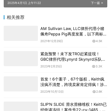
2025年4月1日 上午11:22
下一篇
相关推荐
AM Sullivan Law, LLC律所代理小猪
佩奇Peppa Pig再度发案，以下商标版
权勿碰！
2021年12月29日
4.5K
紧急预警！未下发TRO赶紧提现！
GBC律所代理Lynyrd Skynyrd乐队版
权维权
2023年2月25日
3.3K
首发！6个案子，67个版权，Keith疯
没疯不清楚，跨境卖家肯定得疯！涉
及37张鸟类风景图，29张骷髅图，1张
2023年10月13日
2.6K
钓鱼图
SLIP‘N SLIDE 滑水滑梯维权！Keith已
经申请冻结！案件号22-cv-1485，速