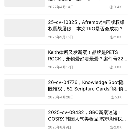
查！
2022年4月14日
3.4K
25-cv-10825，Afremov油画版权维
权屡战屡败，本次TRO是否会成功？
2025年9月15日
2.0K
Keith律所又发新案！品牌是PETS
ROCK，宠物爱好者最爱？案件号22-
cv-1663，迅速自查！
2022年4月17日
3.0K
26-cv-04776，Knowledge Spot隐
匿维权，52 Scripture Cards商标慎
用，用TRO冻结风险！
2026年4月28日
5.1K
2025-cv-09432，GBC新案速递！
COSRX 韩国人气美妆品牌跨境维权，
警惕被冻结！
2025年8月9日
2.0K