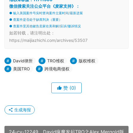
微信搜索关注公众平台《麦家支持》：
● 输入美国案件号实时查询案件立案时间/最新进展
● 查案件是否处于缺席判决（重要）
● 查案件里其他被告卖家在美和解/应诉/撤诉情况
如若转载，请注明出处：
https://maijiazhichi.com/archives/53507
David律所
TRO维权
版权维权
美国TRO
跨境电商侵权
赞
(0)
生成海报
24-cv-12249，David疯魔发起TRO之Alex Mergold版