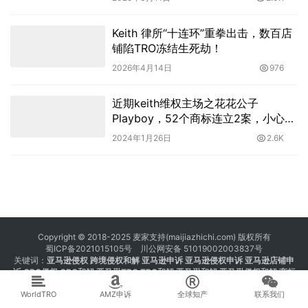
Keith 律所“十连环”重拳出击，数百店
铺陷TRO冻结生死劫！
2026年4月14日
976
近期keith维权主场之花花公子
Playboy，52个商标连立2案，小心中
枪
2024年1月26日
2.6K
Copyright © 2018-2025 麦家支持(maijiazhichi.com) 版权所有
蜀ICP备2021015105号
川公网安备 51019002003837号
关键词：
亚马逊侵权
跨境侵权和解 亚马逊申诉 亚马逊侵权申诉 亚马逊店铺申
诉
GBC侵权
GBC和解
亚马逊TRO
TRO和解
亚马逊和解
亚马逊侵权和解
商标
注册 专利注册 版权注册
WorldTRO
AMZ申诉
全球知产
联系我们