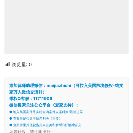
浏览量:
0
添加律师助理微信：maijiazhichi（可拉入美国跨境侵权-纯卖
家万人微信交流群）
维权Q客服：11711906
微信搜索关注公众平台《麦家支持》：
● 输入美国案件号实时查询案件立案时间/最新进展
● 查案件是否处于缺席判决（重要）
● 查案件里其他被告卖家在美和解/应诉/撤诉情况
如若转载，请注明出处：