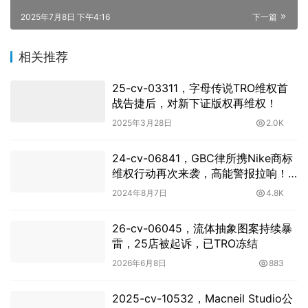
2025年7月8日 下午4:16
下一篇
相关推荐
25-cv-03311，字母传说TRO维权首
战告捷后，对新下证版权再维权！
2025年3月28日
2.0K
24-cv-06841，GBC律所携Nike商标
维权行动再次来袭，高能警报拉响！
卖家速速避雷！
2024年8月7日
4.8K
26-cv-06045，流体抽象图案持续暴
雷，25店被起诉，已TRO冻结
2026年6月8日
883
2025-cv-10532，Macneil Studio公