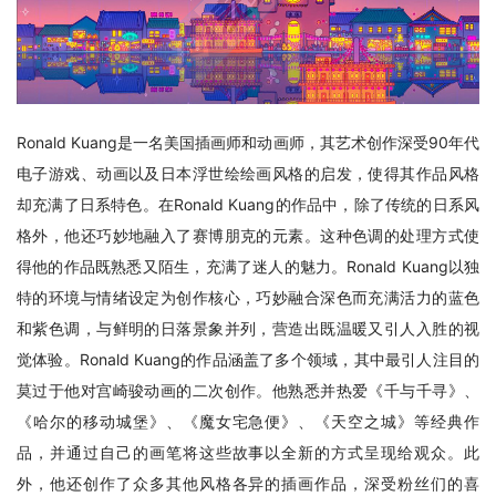
Ronald Kuang是一名美国插画师和动画师，其艺术创作深受90年代
电子游戏、动画以及日本浮世绘绘画风格的启发，使得其作品风格
却充满了日系特色。在Ronald Kuang的作品中，除了传统的日系风
格外，他还巧妙地融入了赛博朋克的元素。这种色调的处理方式使
得他的作品既熟悉又陌生，充满了迷人的魅力。Ronald Kuang以独
特的环境与情绪设定为创作核心，巧妙融合深色而充满活力的蓝色
和紫色调，与鲜明的日落景象并列，营造出既温暖又引人入胜的视
觉体验。Ronald Kuang的作品涵盖了多个领域，其中最引人注目的
莫过于他对宫崎骏动画的二次创作。他熟悉并热爱《千与千寻》、
《哈尔的移动城堡》、《魔女宅急便》、《天空之城》等经典作
品，并通过自己的画笔将这些故事以全新的方式呈现给观众。此
外，他还创作了众多其他风格各异的插画作品，深受粉丝们的喜