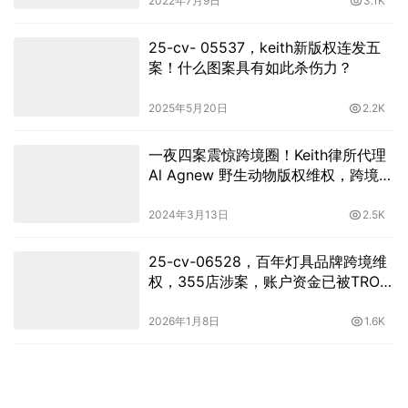
2022年7月9日
3.1K
25-cv- 05537，keith新版权连发五
案！什么图案具有如此杀伤力？
2025年5月20日
2.2K
一夜四案震惊跨境圈！Keith律所代理
Al Agnew 野生动物版权维权，跨境卖
家需紧急自查！
2024年3月13日
2.5K
25-cv-06528，百年灯具品牌跨境维
权，355店涉案，账户资金已被TRO冻
结！
2026年1月8日
1.6K