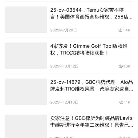
25-cv-03544，Temu卖家苦不堪
言！美国体育画报商标维权，258店被
TRO冻结！
2025年7月20日
1.4K
4案齐发！Gimme Golf Tool版权维
权，TRO冻结将陆续获批！
2025年10月12日
1.6K
25-cv-14879，GBC强势代理！Alo品
牌发起TRO维权风暴，跨境卖家速自
查避险
2025年12月10日
1.1K
卖家注意！GBC律所为时装品牌Levi’s
李维斯进行今年第二次维权！原告已
延长临时禁令TRO！