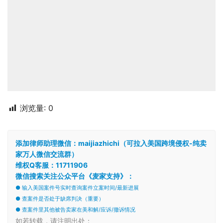
浏览量:
0
添加律师助理微信：maijiazhichi（可拉入美国跨境侵权-纯卖
家万人微信交流群）
维权Q客服：11711906
微信搜索关注公众平台《麦家支持》：
● 输入美国案件号实时查询案件立案时间/最新进展
● 查案件是否处于缺席判决（重要）
● 查案件里其他被告卖家在美和解/应诉/撤诉情况
如若转载，请注明出处：