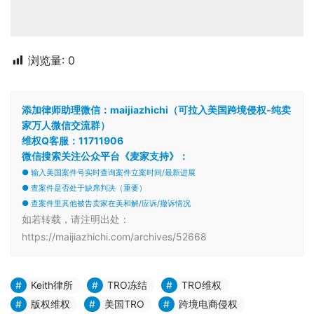
浏览量:
0
添加律师助理微信：maijiazhichi（可拉入美国跨境侵权-纯卖
家万人微信交流群）
维权Q客服：11711906
微信搜索关注公众平台《麦家支持》：
● 输入美国案件号实时查询案件立案时间/最新进展
● 查案件是否处于缺席判决（重要）
● 查案件里其他被告卖家在美和解/应诉/撤诉情况
如若转载，请注明出处：
https://maijiazhichi.com/archives/52668
Keith律所
TRO冻结
TRO维权
版权维权
美国TRO
跨境电商侵权