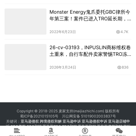
Monster Energy鬼爪委托GBC律所今
年第三案！案件已进入TRO延长期，
当心被判缺席，卖家动作要抓紧了！
2022年6月23日
4.7K
26-cv-03193，INPUSLIN商标维权卷
土重来，自行车配件卖家警惕TRO冻
结风险！
2026年3月24日
836
Copyright © 2018-2025 麦家支持(maijiazhichi.com) 版权所有
蜀ICP备2021015105号
川公网安备 51019002003837号
关键词：
亚马逊侵权
跨境侵权和解 亚马逊申诉 亚马逊侵权申诉 亚马逊店铺申
诉
GBC侵权
GBC和解
亚马逊TRO
TRO和解
亚马逊和解
亚马逊侵权和解
商标
注册 专利注册 版权注册