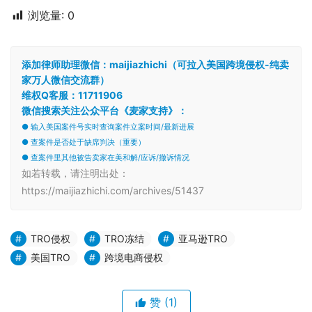
浏览量:
0
添加律师助理微信：maijiazhichi（可拉入美国跨境侵权-纯卖
家万人微信交流群）
维权Q客服：11711906
微信搜索关注公众平台《麦家支持》：
● 输入美国案件号实时查询案件立案时间/最新进展
● 查案件是否处于缺席判决（重要）
● 查案件里其他被告卖家在美和解/应诉/撤诉情况
如若转载，请注明出处：
https://maijiazhichi.com/archives/51437
TRO侵权
TRO冻结
亚马逊TRO
美国TRO
跨境电商侵权
赞
(1)