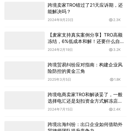
跨境卖家TRO错过了21天应诉期，还
能解决吗？
2024年9月23日
2.3K
【麦家支持真实案例分享】TRO高额
冻结，6%低成本和解！还要什么自行
车？又何须费时费力应诉？
2024年2月19日
3.2K
跨境贸易纠纷应对指南：构建企业风
险防控的黄金三角
2025年3月5日
1.8K
跨境电商卖家TRO和解谈妥了，一般
选择电汇还是划扣资金方式解冻店
铺？
2024年7月15日
2.4K
跨境出海纠纷：出口企业如何借助外
贸律师团队提升竞争力