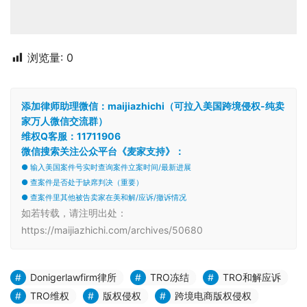
浏览量:
0
添加律师助理微信：maijiazhichi（可拉入美国跨境侵权-纯卖
家万人微信交流群）
维权Q客服：11711906
微信搜索关注公众平台《麦家支持》：
● 输入美国案件号实时查询案件立案时间/最新进展
● 查案件是否处于缺席判决（重要）
● 查案件里其他被告卖家在美和解/应诉/撤诉情况
如若转载，请注明出处：
https://maijiazhichi.com/archives/50680
Donigerlawfirm律所
TRO冻结
TRO和解应诉
TRO维权
版权侵权
跨境电商版权侵权