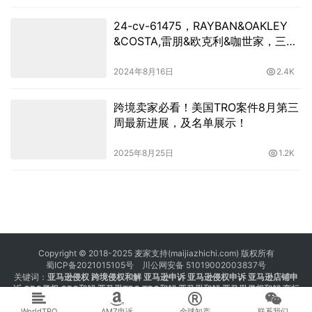
24-cv-61475，RAYBAN&OAKLEY
&COSTA,雷朋&欧克利&咖世家，三大
巨头再度维权！跨境卖家速看！
2024年8月16日
2.4K
跨境卖家必看！美国TRO案件8月第三
周最新进展，及名单展示！
2025年8月25日
1.2K
Copyright © 2018-2025 麦家支持(maijiazhichi.com) 版权所有
蜀ICP备2021015105号
川公网安备 51019002003837号
关键词：
亚马逊侵权
跨境侵权和解 亚马逊申诉 亚马逊侵权申诉 亚马逊店铺申
诉
GBC侵权
GBC和解
亚马逊TRO
TRO和解
亚马逊和解
亚马逊侵权和解
商标
注册 专利注册 版权注册
WorldTRO
AMZ申诉
全球知产
联系我们