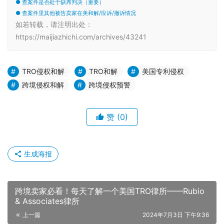
● 查案件是否处于缺席判决（重要）
● 查案件里其他被告卖家在美和解/应诉/撤诉情况
如若转载，请注明出处：
https://maijiazhichi.com/archives/43241
TRO侵权和解
TRO和解
美国专利侵权
跨境侵权和解
跨境侵权预警
赞
(0)
生成海报
跨境卖家必看！每天了解一个美国TRO律所——Rubio
& Associates律所
上一篇
2024年7月3日 下午9:36