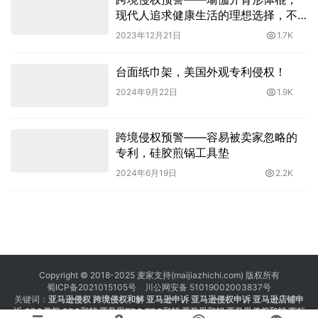
现代人追求健康生活的理想选择，不
过仍需注意专利情况！
2023年12月21日
1.7K
台面纸巾架，美国外观专利侵权！
2024年9月22日
1.9K
跨境侵权预警——容易被卖家忽略的
专利，硅胶煎锅工具垫
2024年6月19日
2.2K
Copyright © 2018-2025 麦家支持(maijiazhichi.com) 版权所有
蜀ICP备2021015105号
川公网安备 51019002003837号
关键词：
亚马逊侵权
跨境侵权和解 亚马逊申诉 亚马逊侵权申诉 亚马逊店铺申
诉
GBC侵权
GBC和解
亚马逊TRO
TRO和解
亚马逊和解
亚马逊侵权和解
商标