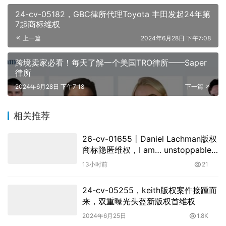
24-cv-05182，GBC律所代理Toyota 丰田发起24年第
7起商标维权
上一篇
2024年6月28日 下午7:08
跨境卖家必看！每天了解一个美国TRO律所——Saper
律所
2024年6月28日 下午7:18
下一篇
相关推荐
26-cv-01655㇑Daniel Lachman版权
商标隐匿维权，I am… unstoppable
恐龙图高危
13小时前
21
24-cv-05255，keith版权案件接踵而
来，双重曝光头盔新版权首维权
2024年6月25日
1.8K