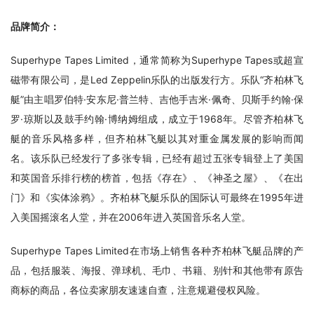
品牌简介：
Superhype Tapes Limited，通常简称为Superhype Tapes或超宣
磁带有限公司，是Led Zeppelin乐队的出版发行方。乐队“齐柏林飞
艇”由主唱罗伯特·安东尼·普兰特、吉他手吉米·佩奇、贝斯手约翰·保
罗·琼斯以及鼓手约翰·博纳姆组成，成立于1968年。尽管齐柏林飞
艇的音乐风格多样，但齐柏林飞艇以其对重金属发展的影响而闻
名。该乐队已经发行了多张专辑，已经有超过五张专辑登上了美国
和英国音乐排行榜的榜首，包括《存在》、《神圣之屋》、《在出
门》和《实体涂鸦》。齐柏林飞艇乐队的国际认可最终在1995年进
入美国摇滚名人堂，并在2006年进入英国音乐名人堂。
Superhype Tapes Limited在市场上销售各种齐柏林飞艇品牌的产
品，包括服装、海报、弹球机、毛巾、书籍、别针和其他带有原告
商标的商品，各位卖家朋友速速自查，注意规避侵权风险。