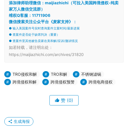
添加律师助理微信：maijiazhichi（可拉入美国跨境侵权-纯卖
家万人微信交流群）
维权Q客服：11711906
微信搜索关注公众平台《麦家支持》：
● 输入美国案件号实时查询案件立案时间/最新进展
● 查案件是否处于缺席判决（重要）
● 查案件里其他被告卖家在美和解/应诉/撤诉情况
如若转载，请注明出处：
https://maijiazhichi.com/archives/31820
TRO侵权和解
TRO和解
不锈钢滤锅
跨境侵权和解
跨境侵权预警
跨境电商侵权
赞
(0)
生成海报