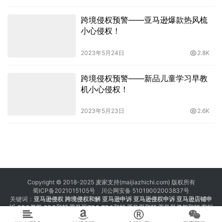
跨境侵权预警——亚马逊爆款热风梳
小心侵权！
2023年5月24日
2.8K
跨境侵权预警——新品儿童学习早教
机小心侵权！
2023年5月23日
2.6K
Copyright © 2018-2025 麦家支持(maijiazhichi.com) 版权所有
蜀ICP备2021015105号
川公网安备 51019002003837号
关键词：
亚马逊侵权
跨境侵权和解 亚马逊申诉 亚马逊侵权申诉 亚马逊店铺申
诉
GBC侵权
GBC和解
亚马逊TRO
TRO和解
亚马逊和解
亚马逊侵权和解
商标
注册 专利注册 版权注册