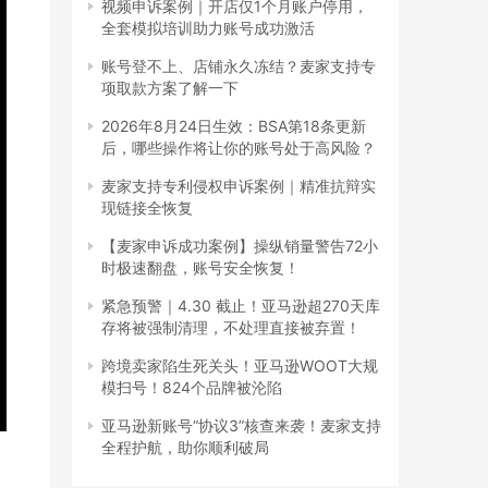
视频申诉案例｜开店仅1个月账户停用，
全套模拟培训助力账号成功激活
账号登不上、店铺永久冻结？麦家支持专
项取款方案了解一下
2026年8月24日生效：BSA第18条更新
后，哪些操作将让你的账号处于高风险？
麦家支持专利侵权申诉案例｜精准抗辩实
现链接全恢复
【麦家申诉成功案例】操纵销量警告72小
时极速翻盘，账号安全恢复！
紧急预警｜4.30 截止！亚马逊超270天库
存将被强制清理，不处理直接被弃置！
跨境卖家陷生死关头！亚马逊WOOT大规
模扫号！824个品牌被沦陷
亚马逊新账号“协议3”核查来袭！麦家支持
全程护航，助你顺利破局