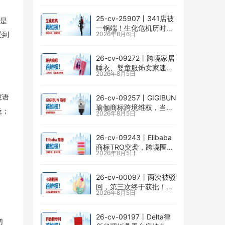
掉以轻心！
25-cv-25907㇑341店被
仅是
一锅端！生化危机历时半
2026年8月6日
受到
年TRO传票已发，8月24
日前必须答复！
26-cv-09272㇑跨境家居
睡衣、婴童服饰卖家速自
2026年8月5日
查CENLYE商标滥用情况
慧语
26-cv-09257㇑GIGIBUN
瑜伽商标跨境维权，当心
惫；
2026年8月5日
TRO冻结风险
26-cv-09243㇑Elibaba
商标TRO突袭，跨境圈内
2026年8月5日
卷持续升级
26-cv-00097㇑两次被驳
回，第三次终于获批！几
2026年8月5日
乎被遗忘的Senay
Kurtulus美人鱼版权TRO
全面来袭
26-cv-09197㇑Delta律
切