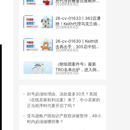
所代理折叠看台座椅外观
2026年8月4日
专利维权，11个亚马逊卖
家被锁定！
26-cv-01633㇑362店遭
殃！Keith代理乌克兰插画
2026年8月4日
师Elvira Safiullina四款版
权TRO突袭
26-cv-01630㇑Keith伏
击再出手，305店中招
2026年8月4日
Irina Miroshnichenko版
权TRO
（附组团案件号）最新
TRO名单出炉，进入倒计
2026年8月3日
时｜7月最后一周美国
TRO最新动态
封号必须给理由、冻款最多30天？美国
《在线卖家权利法案》来了，中小卖家的
正当程序时代要开启了吗？
亚马逊账户因知识产权投诉被暂停，48小
时内必须做哪些事？