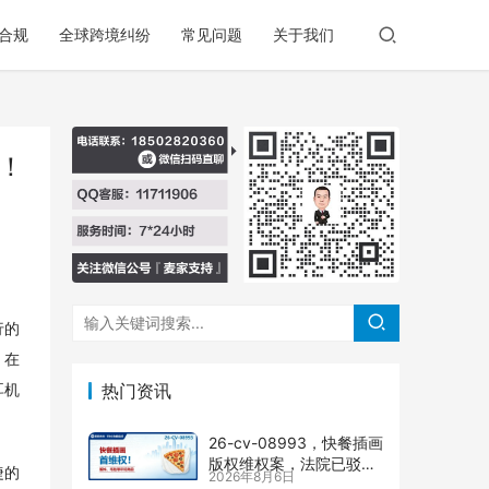
合规
全球跨境纠纷
常见问题
关于我们
！
行的
，在
热门资讯
耳机
26-cv-08993，快餐插画
版权维权案，法院已驳回
捷的
2026年8月6日
批量合并，剩余商家不要