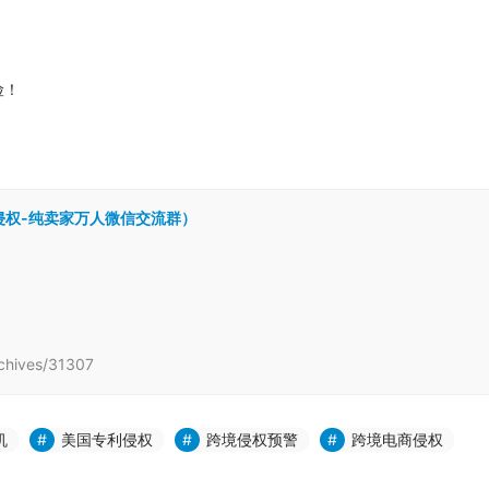
险！
跨境侵权-纯卖家万人微信交流群）
hives/31307
机
美国专利侵权
跨境侵权预警
跨境电商侵权