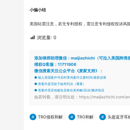
小编小结
美国站需注意，若无专利授权，需注意专利侵权投诉风
浏览量:
0
添加律师助理微信：maijiazhichi（可拉入美国
维权Q客服：11711906
微信搜索关注公众平台《麦家支持》：
● 输入美国案件号实时查询案件立案时间/最新进展
● 查案件是否处于缺席判决（重要）
● 查案件里其他被告卖家在美和解/应诉/撤诉情况
如若转载，请注明出处：https://maijiazhichi.com/arc
TRO侵权和解
TRO和解
头盔蓝牙耳