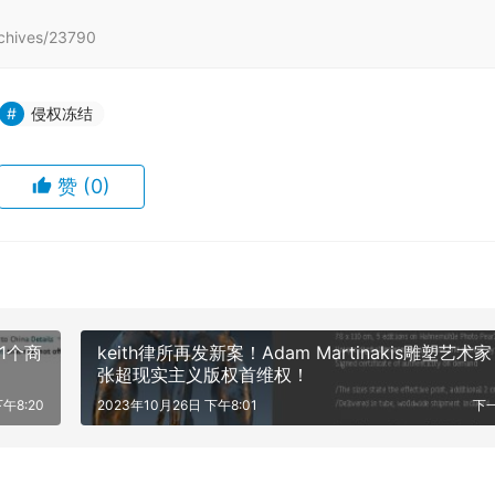
hives/23790
侵权冻结
赞
(0)
1个商
keith律所再发新案！Adam Martinakis雕塑艺术
张超现实主义版权首维权！
午8:20
2023年10月26日 下午8:01
下