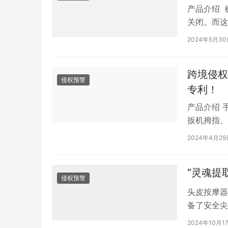
产品介绍 
关闭。而这
的设计，厚
2024年5月3
跨境侵权预
侵权预警
专利！
产品介绍 
扳机拇指、
械，其中包
2024年4月29
“灵魂提
侵权预警
头皮按摩器
备了安全尖
疲劳，可用
2024年10月1