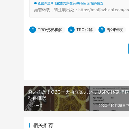
● 查案件里其他被告卖家在美和解/应诉/撤诉情况
如若转载，请注明出处：https://maijiazhichi.com/arc
TRO侵权和解
TRO和解
专利维权
避之不及！GBC一天再立案六起，USPC扑克牌17
标再维权
上一篇
2023年10月25日 下
相关推荐