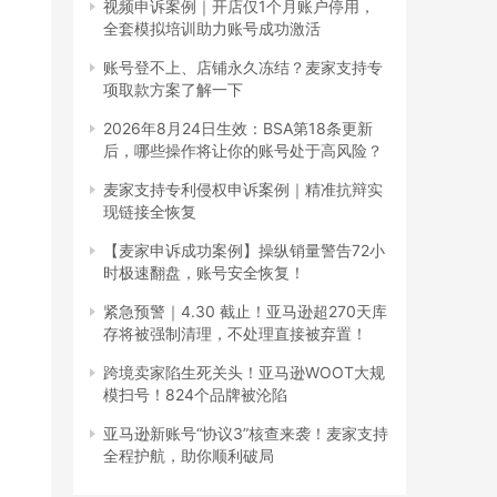
视频申诉案例｜开店仅1个月账户停用，
全套模拟培训助力账号成功激活
账号登不上、店铺永久冻结？麦家支持专
项取款方案了解一下
2026年8月24日生效：BSA第18条更新
后，哪些操作将让你的账号处于高风险？
麦家支持专利侵权申诉案例｜精准抗辩实
现链接全恢复
【麦家申诉成功案例】操纵销量警告72小
时极速翻盘，账号安全恢复！
紧急预警｜4.30 截止！亚马逊超270天库
存将被强制清理，不处理直接被弃置！
跨境卖家陷生死关头！亚马逊WOOT大规
模扫号！824个品牌被沦陷
亚马逊新账号“协议3”核查来袭！麦家支持
全程护航，助你顺利破局