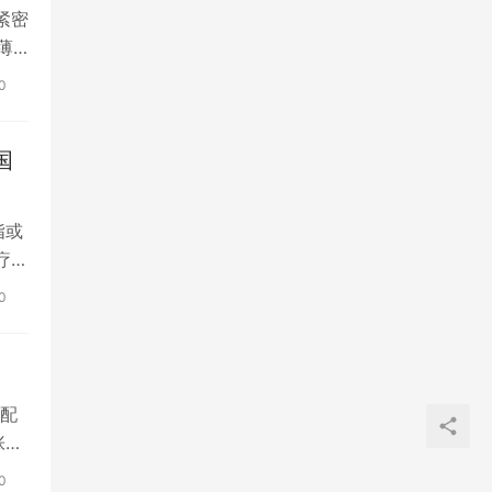
紧密
薄
0
国
指或
疗器
0
配
张和
0