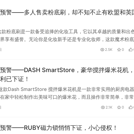
预警——多人售卖粉底刷，却不知不止有欧盟和英
这款粉底刷是一款备受追捧的化妆工具，它以其卓越的质量和出
界享有盛誉。无论你是化妆新手还是专业化妆师，这款魔术粉底
来完美无瑕的妆容。这款粉底刷是由…
日
2.5K
0
预警——DASH SmartStore，豪华搅拌爆米花机
利已下证！
款Dash SmartStore 搅拌爆米花机是一款非常实用的厨房电
在家中轻松制作出美味可口的爆米花，而且操作非常简单，非常
。如果您喜欢吃爆…
日
2.1K
0
预警——RUBY磁力锁悄悄下证，小心侵权！