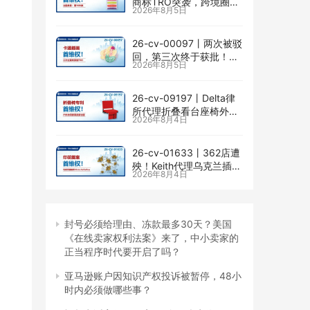
商标TRO突袭，跨境圈内
2026年8月5日
卷持续升级
26-cv-00097㇑两次被驳
回，第三次终于获批！几
2026年8月5日
乎被遗忘的Senay
Kurtulus美人鱼版权TRO
全面来袭
26-cv-09197㇑Delta律
所代理折叠看台座椅外观
2026年8月4日
专利维权，11个亚马逊卖
家被锁定！
26-cv-01633㇑362店遭
殃！Keith代理乌克兰插画
2026年8月4日
师Elvira Safiullina四款版
权TRO突袭
封号必须给理由、冻款最多30天？美国
《在线卖家权利法案》来了，中小卖家的
正当程序时代要开启了吗？
亚马逊账户因知识产权投诉被暂停，48小
时内必须做哪些事？