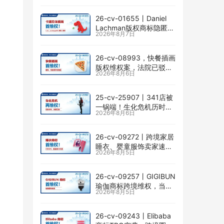
26-cv-01655㇑Daniel
Lachman版权商标隐匿维
2026年8月7日
权，I am… unstoppable
恐龙图高危
26-cv-08993，快餐插画
版权维权案，法院已驳回
2026年8月6日
批量合并，剩余商家不要
掉以轻心！
25-cv-25907㇑341店被
；
一锅端！生化危机历时半
2026年8月6日
年TRO传票已发，8月24
日前必须答复！
26-cv-09272㇑跨境家居
睡衣、婴童服饰卖家速自
2026年8月5日
查CENLYE商标滥用情况
26-cv-09257㇑GIGIBUN
瑜伽商标跨境维权，当心
2026年8月5日
TRO冻结风险
26-cv-09243㇑Elibaba