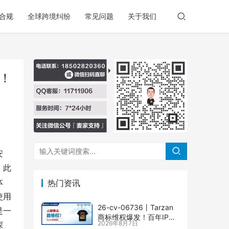
合规
全球跨境纠纷
常见问题
关于我们
！
安
。此
体
热门资讯
使用
26-cv-06736㇑Tarzan
是一
商标维权爆发！百年IP下
2026年8月7日
探
场TRO横扫多个类目