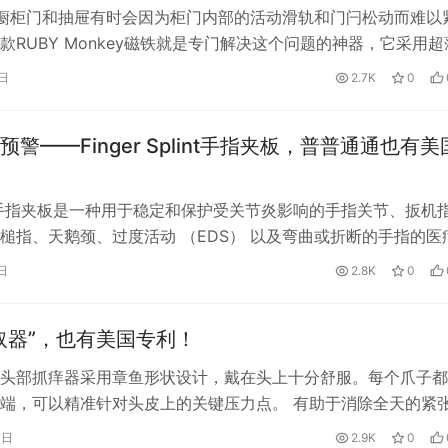
橱柜门和抽屉有时会因为柜门内部的活动滑轨和门闩松动而难以
款RUBY Monkey磁铁就是专门解决这个问题的神器，它采用超
度只有0.3厘米，让您…
0日
2.7K
0
警——Finger Splint手指夹板，普普通通也有美
手指夹板是一种用于稳定和保护受关节炎影响的手指关节、扳机
槌指、天鹅颈、过度活动 （EDS） 以及弯曲或折断的手指的医
含三个控制点，用以对患者的…
日
2.8K
0
取器”，也有美国专利！
头部抓痒器采用章鱼形状设计，戴在头上十分舒服。每个爪子都
端，可以精准针对头皮上的关键压力点。 有助于消除全天的紧
于按摩头皮、膝关节、脚踝、肘部等…
7日
2.9K
0