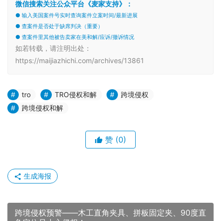
微信搜索关注公众平台《麦家支持》：
● 输入美国案件号实时查询案件立案时间/最新进展
● 查案件是否处于缺席判决（重要）
● 查案件里其他被告卖家在美和解/应诉/撤诉情况
如若转载，请注明出处：
https://maijiazhichi.com/archives/13861
tro
TRO侵权和解
跨境侵权
跨境侵权和解
赞
(0)
生成海报
跨境侵权预警——木工直角夹具、拼板固定夹、90度直