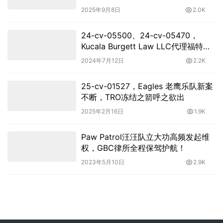
2025年9月8日
2.0K
24-cv-05500、24-cv-05470，
Kucala Burgett Law LLC代理福特汽
车商标强势维权
2024年7月12日
2.2K
25-cv-01527，Eagles 老鹰乐队新案
不断，TRO冻结之箭呼之欲出
2025年2月16日
1.9K
Paw Patrol汪汪队立大功高频发起维
权，GBC律所全程保驾护航！
2023年5月10日
2.9K