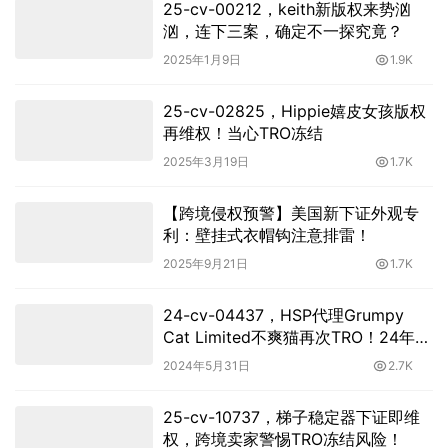
25-cv-00212，keith新版权来势汹
汹，连下三案，确定不一探究竟？
2025年1月9日
1.9K
25-cv-02825，Hippie嬉皮女孩版权
再维权！当心TRO冻结
2025年3月19日
1.7K
【跨境侵权预警】美国新下证外观专
利：壁挂式衣帽钩注意排雷！
2025年9月21日
1.7K
24-cv-04437，HSP代理Grumpy
Cat Limited不爽猫再次TRO！24年第
9起案件来袭
2024年5月31日
2.7K
25-cv-10737，梯子稳定器下证即维
权，跨境卖家警惕TRO冻结风险！