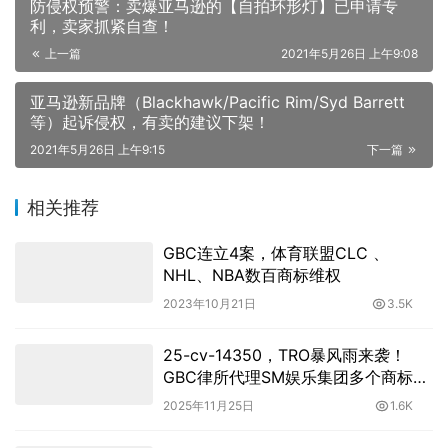
防侵权预警：卖爆亚马逊的【自拍环形灯】已申请专
利，卖家抓紧自查！
上一篇
2021年5月26日 上午9:08
亚马逊新品牌（Blackhawk/Pacific Rim/Syd Barrett
等）起诉侵权，有卖的建议下架！
2021年5月26日 上午9:15
下一篇
相关推荐
GBC连立4案，体育联盟CLC 、
NHL、NBA数百商标维权
2023年10月21日
3.5K
25-cv-14350，TRO暴风雨来袭！
GBC律所代理SM娱乐集团多个商标维
权！
2025年11月25日
1.6K