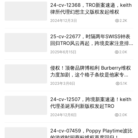
24-cv-12368，TRO新案速递，keith
律所代理幻想主义版权发起维权
2024年12月3日
2.2K
25-cv-22677，时隔两年SWISS钟表
回归TRO风云再起，跨境卖家注意排
查!
2025年6月15日
2.0K
侵权！顶奢品牌博柏利 Burberry维权
力度加剧，这个格子条纹是他家专
利，你知道吗？
2023年3月6日
5.1K
24-cv-12507，跨境新案速递！keith
代理圣诞系列新版权发起TRO
2024年12月6日
2.0K
24-cv-07459，Poppy Playtime波比
的游戏时间商标维权再度回归！