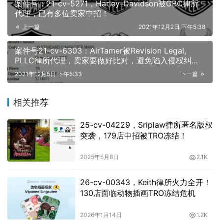
案件号：21-cv-5271，Harley-Davidson被GBC律所
代理，已有多位卖家中招！
上一篇
2021年12月2日 下午5:38
案件号21-cv-6303：AirTamer被Revision Legal,
PLLC律所代理，卖家要做好比对，避免陷入侵权纠
纷！
2021年12月5日 下午5:33
下一篇
相关推荐
25-cv-04229，Sriplaw律所匿名版权
突袭，179店中招被TRO冻结！
2025年5月8日
2.1K
26-cv-00343，Keith律所火力全开！
130店面临动物插画TRO冻结危机
2026年1月14日
1.2K