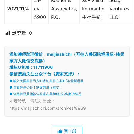
21-
Keener &
Suvivalist
Jeagr
2021/11/4
cv-
Associates,
Kermantle
Ventures,
5900
P.C.
生存手链
LLC
浏览量:
0
添加律师助理微信：maijiazhichi（可拉入美国跨境侵权-纯卖
家万人微信交流群）
维权Q客服：11711906
微信搜索关注公众平台《麦家支持》：
● 输入美国案件号实时查询案件立案时间/最新进展
● 查案件是否处于缺席判决（重要）
● 查案件里其他被告卖家在美和解/应诉/撤诉情况
如若转载，请注明出处：
https://maijiazhichi.com/archives/8969
赞
(0)