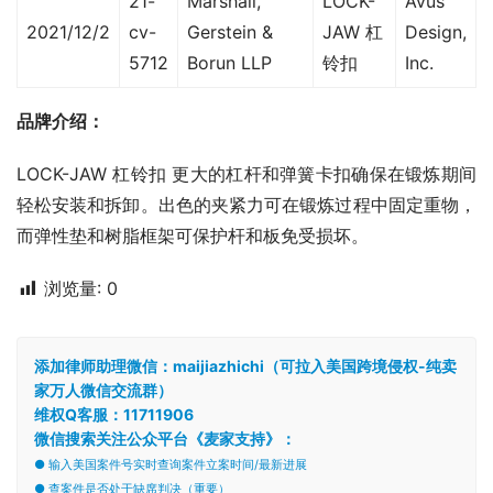
21-
Marshall,
LOCK-
Avus
2021/12/2
cv-
Gerstein &
JAW 杠
Design,
5712
Borun LLP
铃扣
Inc.
品牌介绍：
LOCK-JAW 杠铃扣 更大的杠杆和弹簧卡扣确保在锻炼期间
轻松安装和拆卸。出色的夹紧力可在锻炼过程中固定重物，
而弹性垫和树脂框架可保护杆和板免受损坏。
浏览量:
0
添加律师助理微信：maijiazhichi（可拉入美国跨境侵权-纯卖
家万人微信交流群）
维权Q客服：11711906
微信搜索关注公众平台《麦家支持》：
● 输入美国案件号实时查询案件立案时间/最新进展
● 查案件是否处于缺席判决（重要）