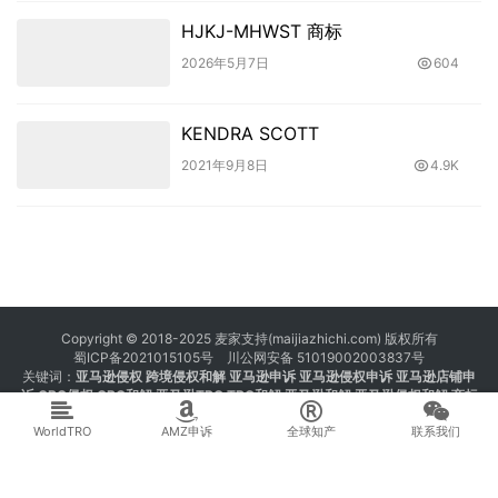
HJKJ-MHWST 商标
2026年5月7日
604
KENDRA SCOTT
2021年9月8日
4.9K
Copyright © 2018-2025 麦家支持(maijiazhichi.com) 版权所有
蜀ICP备2021015105号
川公网安备 51019002003837号
关键词：
亚马逊侵权
跨境侵权和解 亚马逊申诉 亚马逊侵权申诉 亚马逊店铺申
诉
GBC侵权
GBC和解
亚马逊TRO
TRO和解
亚马逊和解
亚马逊侵权和解
商标
注册 专利注册 版权注册
WorldTRO
AMZ申诉
全球知产
联系我们