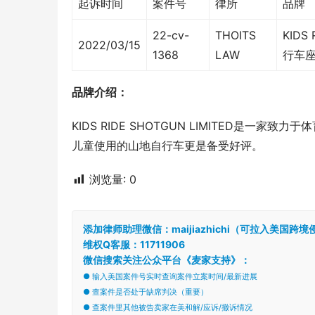
起诉时间
案件号
律所
品牌
22-cv-
THOITS
KIDS
2022/03/15
1368
LAW
行车
品牌介绍：
KIDS RIDE SHOTGUN LIMITED是
儿童使用的山地自行车更是备受好评。
浏览量:
0
添加律师助理微信：maijiazhichi（可拉入美国
维权Q客服：11711906
微信搜索关注公众平台《麦家支持》：
● 输入美国案件号实时查询案件立案时间/最新进展
● 查案件是否处于缺席判决（重要）
● 查案件里其他被告卖家在美和解/应诉/撤诉情况