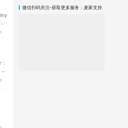
微信扫码关注-获取更多服务：麦家支持
try
错综
1
介：
，以
0
0