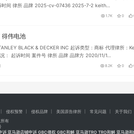
间 律所 品牌 2025-cv-07436 2025-7-2 keith…
1.7K
0
T 得伟电池
NLEY BLACK & DECKER INC 起诉类型：商标 代理律所：Kei
： 起诉时间 案件号 律所 品牌 品牌方 2020/11/1…
日
8.2K
0
侵权预警
侵权品牌
美国原告律所
常见问题
关于我们
版权所有
号
申诉 亚马逊店铺申诉
GBC侵权
GBC和解
亚马逊TRO
TRO和解
亚马逊和