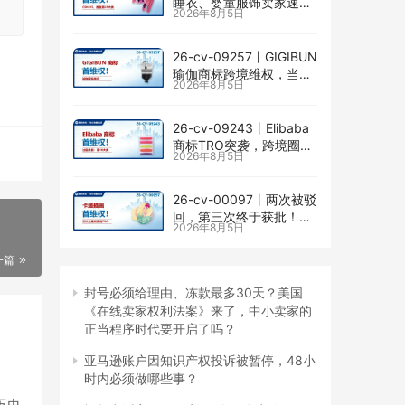
睡衣、婴童服饰卖家速自
2026年8月5日
查CENLYE商标滥用情况
26-cv-09257㇑GIGIBUN
瑜伽商标跨境维权，当心
2026年8月5日
TRO冻结风险
26-cv-09243㇑Elibaba
商标TRO突袭，跨境圈内
2026年8月5日
卷持续升级
26-cv-00097㇑两次被驳
回，第三次终于获批！几
2026年8月5日
乎被遗忘的Senay
Kurtulus美人鱼版权TRO
一篇
全面来袭
封号必须给理由、冻款最多30天？美国
《在线卖家权利法案》来了，中小卖家的
正当程序时代要开启了吗？
亚马逊账户因知识产权投诉被暂停，48小
时内必须做哪些事？