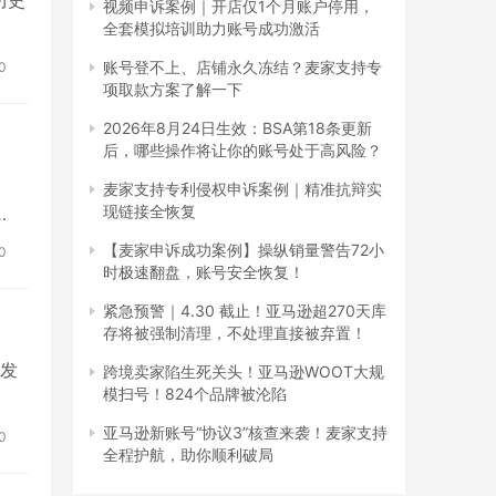
 历史
视频申诉案例｜开店仅1个月账户停用，
全套模拟培训助力账号成功激活
账号登不上、店铺永久冻结？麦家支持专
0
项取款方案了解一下
2026年8月24日生效：BSA第18条更新
后，哪些操作将让你的账号处于高风险？
麦家支持专利侵权申诉案例｜精准抗辩实
现链接全恢复
…
【麦家申诉成功案例】操纵销量警告72小
0
时极速翻盘，账号安全恢复！
紧急预警｜4.30 截止！亚马逊超270天库
存将被强制清理，不处理直接被弃置！
史发
跨境卖家陷生死关头！亚马逊WOOT大规
模扫号！824个品牌被沦陷
亚马逊新账号“协议3”核查来袭！麦家支持
0
全程护航，助你顺利破局