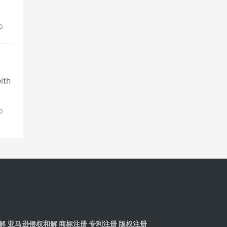
0
th
0
解
亚马逊侵权和解
商标注册 专利注册 版权注册