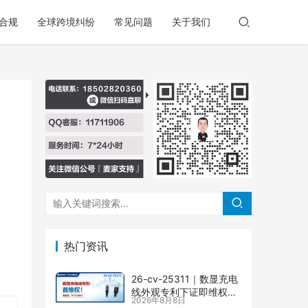
合规
全球跨境纠纷
常见问题
关于我们
热门资讯
26-cv-25311｜数显充电
线外观专利下证即维权，
2026年8月8日
71店涉案面临TRO冻结风