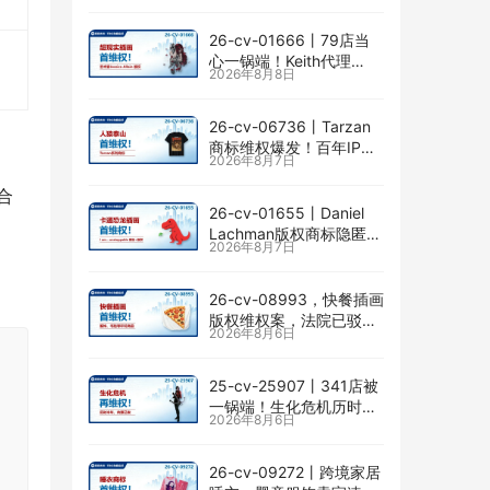
险
26-cv-01666㇑79店当
心一锅端！Keith代理
2026年8月8日
Jessica Allain已出手，卖
画的卖家速查
26-cv-06736㇑Tarzan
商标维权爆发！百年IP下
2026年8月7日
场TRO横扫多个类目
合
26-cv-01655㇑Daniel
Lachman版权商标隐匿维
2026年8月7日
权，I am… unstoppable
恐龙图高危
26-cv-08993，快餐插画
版权维权案，法院已驳回
2026年8月6日
批量合并，剩余商家不要
掉以轻心！
25-cv-25907㇑341店被
一锅端！生化危机历时半
2026年8月6日
年TRO传票已发，8月24
日前必须答复！
26-cv-09272㇑跨境家居