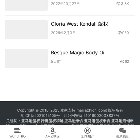
2022年10月27日
3.8K
Gloria West Kendall 版权
2026年2月3日
950
Besque Magic Body Oil
5天前
62
Copyright © 2018-2025 麦家支持(maijiazhichi.com) 版权所有
蜀ICP备2021015105号
川公网安备 51019002003837号
关键词：
亚马逊侵权
跨境侵权和解 亚马逊申诉 亚马逊侵权申诉 亚马逊店铺申
诉
GBC侵权
GBC和解
亚马逊TRO
TRO和解
亚马逊和解
亚马逊侵权和解
商标
注册 专利注册 版权注册
WorldTRO
AMZ申诉
全球知产
联系我们