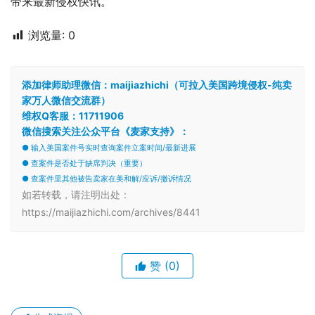
带来最新侵权快讯。
浏览量:
0
添加律师助理微信：maijiazhichi（可拉入美国跨境侵权-纯卖
家万人微信交流群）
维权Q客服：11711906
微信搜索关注公众平台《麦家支持》：
● 输入美国案件号实时查询案件立案时间/最新进展
● 查案件是否处于缺席判决（重要）
● 查案件里其他被告卖家在美和解/应诉/撤诉情况
如若转载，请注明出处：
https://maijiazhichi.com/archives/8441
赞
(0)