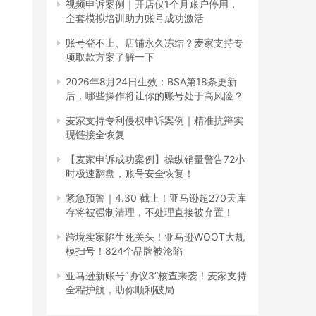
视频申诉案例｜开店仅1个月账户停用，
全套模拟培训助力账号成功激活
账号登不上、店铺永久冻结？麦家支持专
项取款方案了解一下
2026年8月24日生效：BSA第18条更新
后，哪些操作将让你的账号处于高风险？
麦家支持专利侵权申诉案例｜精准抗辩实
现链接全恢复
【麦家申诉成功案例】操纵销量警告72小
时极速翻盘，账号安全恢复！
紧急预警｜4.30 截止！亚马逊超270天库
存将被强制清理，不处理直接被弃置！
跨境卖家陷生死关头！亚马逊WOOT大规
模扫号！824个品牌被沦陷
亚马逊新账号“协议3”核查来袭！麦家支持
全程护航，助你顺利破局