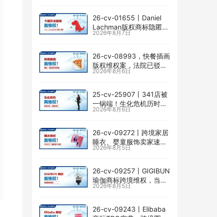
26-cv-01655㇑Daniel
Lachman版权商标隐匿维
2026年8月7日
权，I am… unstoppable
恐龙图高危
26-cv-08993，快餐插画
版权维权案，法院已驳回
2026年8月6日
批量合并，剩余商家不要
掉以轻心！
25-cv-25907㇑341店被
一锅端！生化危机历时半
2026年8月6日
年TRO传票已发，8月24
日前必须答复！
26-cv-09272㇑跨境家居
睡衣、婴童服饰卖家速自
2026年8月5日
查CENLYE商标滥用情况
26-cv-09257㇑GIGIBUN
瑜伽商标跨境维权，当心
2026年8月5日
TRO冻结风险
26-cv-09243㇑Elibaba