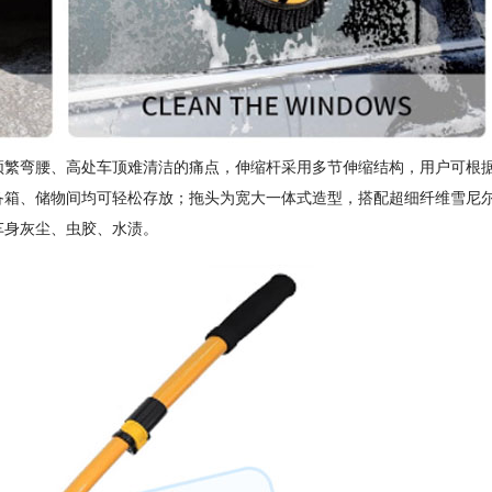
频繁弯腰、高处车顶难清洁的痛点，伸缩杆采用多节伸缩结构，用户可根
备箱、储物间均可轻松存放；拖头为宽大一体式造型，搭配超细纤维雪尼
车身灰尘、虫胶、水渍。