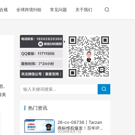
合规
全球跨境纠纷
常见问题
关于我们
息。
得美
热门资讯
26-cv-06736㇑Tarzan
商标维权爆发！百年IP下
2026年8月7日
场TRO横扫多个类目