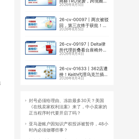
商标TRO突袭，跨境圈内
2026年8月5日
卷持续升级
26-cv-00097㇑两次被驳
回，第三次终于获批！几
2026年8月5日
乎被遗忘的Senay
Kurtulus美人鱼版权TRO
全面来袭
26-cv-09197㇑Delta律
所代理折叠看台座椅外观
2026年8月4日
专利维权，11个亚马逊卖
家被锁定！
26-cv-01633㇑362店遭
殃！Keith代理乌克兰插画
2026年8月4日
师Elvira Safiullina四款版
笨
权TRO突袭
封号必须给理由、冻款最多30天？美国
《在线卖家权利法案》来了，中小卖家的
正当程序时代要开启了吗？
亚马逊账户因知识产权投诉被暂停，48小
时内必须做哪些事？