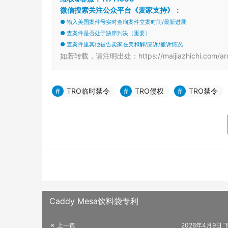
微信搜索关注公众平台《麦家支持》：
● 输入美国案件号实时查询案件立案时间/最新进展
● 查案件是否处于缺席判决（重要）
● 查案件里其他被告卖家在美和解/应诉/撤诉情况
如若转载，请注明出处：https://maijiazhichi.com/arc
TRO临时禁令
TRO侵权
TRO禁令
Caddy Mesa饮料袋专利
上一篇
2026年4月9日 下