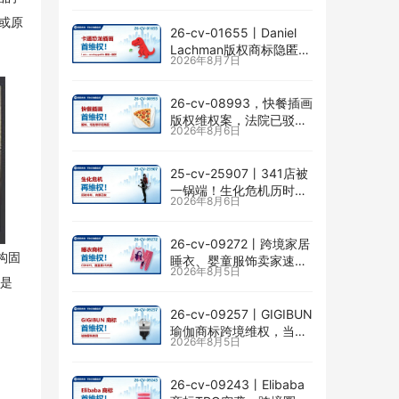
件或原
26-cv-01655㇑Daniel
Lachman版权商标隐匿维
2026年8月7日
权，I am… unstoppable
恐龙图高危
26-cv-08993，快餐插画
版权维权案，法院已驳回
2026年8月6日
批量合并，剩余商家不要
掉以轻心！
25-cv-25907㇑341店被
一锅端！生化危机历时半
2026年8月6日
年TRO传票已发，8月24
日前必须答复！
26-cv-09272㇑跨境家居
结构固
睡衣、婴童服饰卖家速自
2026年8月5日
查CENLYE商标滥用情况
，是
26-cv-09257㇑GIGIBUN
瑜伽商标跨境维权，当心
2026年8月5日
TRO冻结风险
26-cv-09243㇑Elibaba