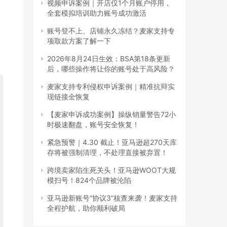
视频申诉案例｜开店仅1个月账户停用，
全套模拟培训助力账号成功激活
账号登不上、店铺永久冻结？麦家支持专
项取款方案了解一下
2026年8月24日生效：BSA第18条更新
后，哪些操作将让你的账号处于高风险？
麦家支持专利侵权申诉案例｜精准抗辩实
现链接全恢复
【麦家申诉成功案例】操纵销量警告72小
时极速翻盘，账号安全恢复！
紧急预警｜4.30 截止！亚马逊超270天库
存将被强制清理，不处理直接被弃置！
跨境卖家陷生死关头！亚马逊WOOT大规
模扫号！824个品牌被沦陷
亚马逊新账号“协议3”核查来袭！麦家支持
全程护航，助你顺利破局