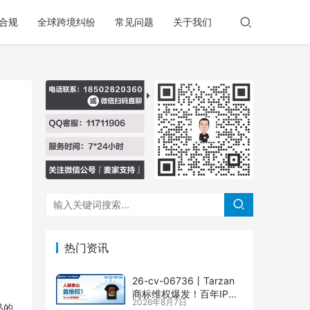
合规
全球跨境纠纷
常见问题
关于我们
热门资讯
26-cv-06736㇑Tarzan
商标维权爆发！百年IP下
2026年8月7日
场TRO横扫多个类目
品的