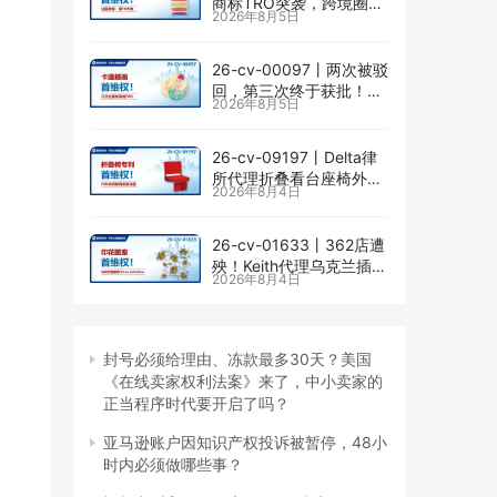
商标TRO突袭，跨境圈内
2026年8月5日
卷持续升级
26-cv-00097㇑两次被驳
回，第三次终于获批！几
2026年8月5日
乎被遗忘的Senay
Kurtulus美人鱼版权TRO
全面来袭
26-cv-09197㇑Delta律
所代理折叠看台座椅外观
2026年8月4日
专利维权，11个亚马逊卖
家被锁定！
26-cv-01633㇑362店遭
殃！Keith代理乌克兰插画
2026年8月4日
师Elvira Safiullina四款版
权TRO突袭
封号必须给理由、冻款最多30天？美国
《在线卖家权利法案》来了，中小卖家的
正当程序时代要开启了吗？
亚马逊账户因知识产权投诉被暂停，48小
时内必须做哪些事？