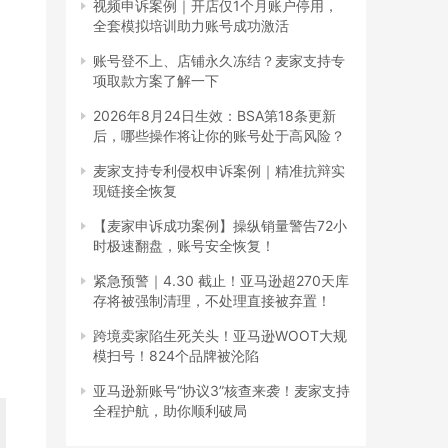
视频申诉案例｜开店仅1个月账户停用，
全套模拟培训助力账号成功激活
账号登不上、店铺永久冻结？麦家支持专
项取款方案了解一下
2026年8月24日生效：BSA第18条更新
后，哪些操作将让你的账号处于高风险？
麦家支持专利侵权申诉案例｜精准抗辩实
现链接全恢复
【麦家申诉成功案例】操纵销量警告72小
时极速翻盘，账号安全恢复！
紧急预警｜4.30 截止！亚马逊超270天库
存将被强制清理，不处理直接被弃置！
跨境卖家陷生死关头！亚马逊WOOT大规
模扫号！824个品牌被沦陷
亚马逊新账号“协议3”核查来袭！麦家支持
全程护航，助你顺利破局