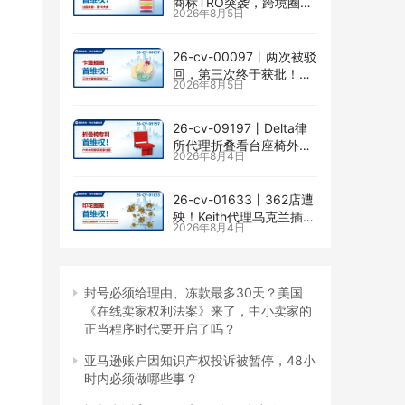
商标TRO突袭，跨境圈内
2026年8月5日
卷持续升级
26-cv-00097㇑两次被驳
回，第三次终于获批！几
2026年8月5日
乎被遗忘的Senay
Kurtulus美人鱼版权TRO
全面来袭
26-cv-09197㇑Delta律
所代理折叠看台座椅外观
2026年8月4日
专利维权，11个亚马逊卖
家被锁定！
26-cv-01633㇑362店遭
殃！Keith代理乌克兰插画
2026年8月4日
师Elvira Safiullina四款版
权TRO突袭
封号必须给理由、冻款最多30天？美国
《在线卖家权利法案》来了，中小卖家的
正当程序时代要开启了吗？
亚马逊账户因知识产权投诉被暂停，48小
时内必须做哪些事？