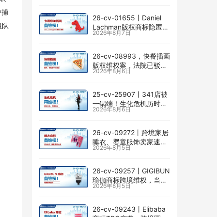
中捕
26-cv-01655㇑Daniel
组队
Lachman版权商标隐匿维
2026年8月7日
权，I am… unstoppable
恐龙图高危
26-cv-08993，快餐插画
版权维权案，法院已驳回
2026年8月6日
批量合并，剩余商家不要
掉以轻心！
25-cv-25907㇑341店被
一锅端！生化危机历时半
2026年8月6日
年TRO传票已发，8月24
日前必须答复！
26-cv-09272㇑跨境家居
睡衣、婴童服饰卖家速自
2026年8月5日
查CENLYE商标滥用情况
26-cv-09257㇑GIGIBUN
瑜伽商标跨境维权，当心
2026年8月5日
TRO冻结风险
26-cv-09243㇑Elibaba