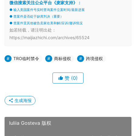
微信搜索关注公众平台《麦家支持》：
● 输入美国案件号实时查询案件立案时间/最新进展
● 查案件是否处于缺席判决（重要）
● 查案件里其他被告卖家在美和解/应诉/撤诉情况
如若转载，请注明出处：
https://maijiazhichi.com/archives/65524
TRO临时禁令
商标侵权
跨境侵权
赞
(0)
生成海报
Iuliia Gosteva 版权