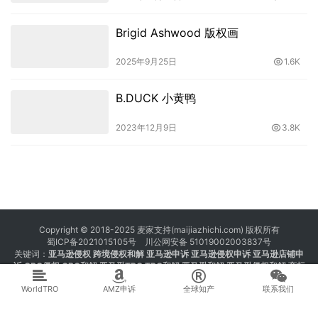
Brigid Ashwood 版权画
2025年9月25日
1.6K
B.DUCK 小黄鸭
2023年12月9日
3.8K
Copyright © 2018-2025 麦家支持(maijiazhichi.com) 版权所有
蜀ICP备2021015105号
川公网安备 51019002003837号
关键词：
亚马逊侵权
跨境侵权和解 亚马逊申诉 亚马逊侵权申诉 亚马逊店铺申
诉
GBC侵权
GBC和解
亚马逊TRO
TRO和解
亚马逊和解
亚马逊侵权和解
商标
注册 专利注册 版权注册
WorldTRO
AMZ申诉
全球知产
联系我们