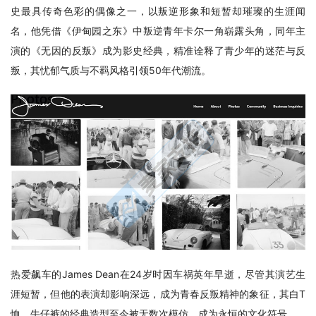
史最具传奇色彩的偶像之一，以叛逆形象和短暂却璀璨的生涯闻
名，他凭借《伊甸园之东》中叛逆青年卡尔一角崭露头角，同年主
演的《无因的反叛》成为影史经典，精准诠释了青少年的迷茫与反
叛，其忧郁气质与不羁风格引领50年代潮流。
热爱飙车的James Dean在24岁时因车祸英年早逝，尽管其演艺生
涯短暂，但他的表演却影响深远，成为青春反叛精神的象征，其白T
恤、牛仔裤的经典造型至今被无数次模仿，成为永恒的文化符号。