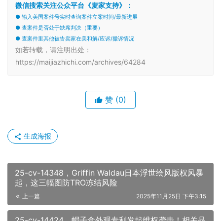
微信搜索关注公众平台《麦家支持》：
● 输入美国案件号实时查询案件立案时间/最新进展
● 查案件是否处于缺席判决（重要）
● 查案件里其他被告卖家在美和解/应诉/撤诉情况
如若转载，请注明出处：
https://maijiazhichi.com/archives/64284
赞
(0)
生成海报
25-cv-14348，Griffin Waldau日本浮世绘风版权风暴
起，这三幅图防TRO冻结风险
上一篇
2025年11月25日 下午3:15
25-cv-14424，帽子盒外观专利发起维权袭击！相关品