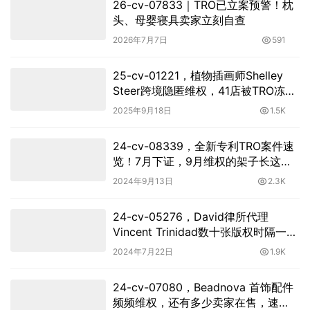
26-cv-07833｜TRO已立案预警！枕
头、母婴寝具卖家立刻自查
2026年7月7日
591
25-cv-01221，植物插画师Shelley
Steer跨境隐匿维权，41店被TRO冻
结！
2025年9月18日
1.5K
24-cv-08339，全新专利TRO案件速
览！7月下证，9月维权的架子长这
样！
2024年9月13日
2.3K
24-cv-05276，David律所代理
Vincent Trinidad数十张版权时隔一年
再次维权！
2024年7月22日
1.9K
24-cv-07080，Beadnova 首饰配件
频频维权，还有多少卖家在售，速