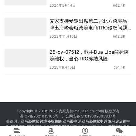
查！
2024年8月14日
2.4K
麦家支持受邀出席第二届北方跨境品
牌出海峰会就跨境电商TRO侵权问题
的若干分享
2023年11月10日
2.3K
25-cv-07512，歌手Dua Lipa商标跨
境维权，当心TRO冻结风险
2025年9月16日
1.4K
Copyright © 2018-2025 麦家支持(maijiazhichi.com) 版权所有
蜀ICP备2021015105号
川公网安备 51019002003837号
关键词：
亚马逊侵权
跨境侵权和解 亚马逊申诉 亚马逊侵权申诉 亚马逊店铺申
诉
GBC侵权
GBC和解
亚马逊TRO
TRO和解
亚马逊和解
亚马逊侵权和解
商标
注册 专利注册 版权注册