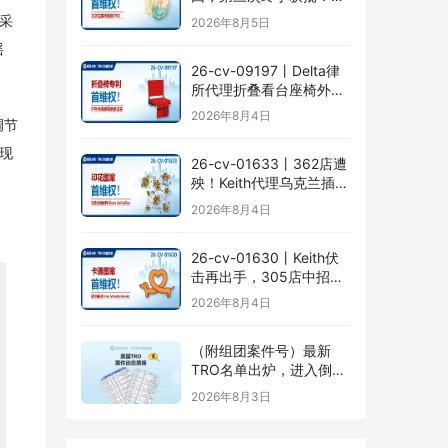
乎被遗忘的Senay
并采
2026年8月5日
Kurtulus美人鱼版权TRO
摇
全面来袭
26-cv-09197㇑Delta律
所代理折叠看台座椅外观
专利维权，11个亚马逊卖
2026年8月4日
调节
家被锁定！
现
26-cv-01633㇑362店遭
殃！Keith代理乌克兰插画
师Elvira Safiullina四款版
2026年8月4日
权TRO突袭
26-cv-01630㇑Keith伏
击再出手，305店中招
Irina Miroshnichenko版
2026年8月4日
权TRO
（附组团案件号）最新
TRO名单出炉，进入倒计
时｜7月最后一周美国
2026年8月3日
TRO最新动态