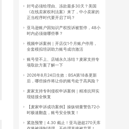
封号必须给理由、冻款最多30天？美国
《在线卖家权利法案》来了，中小卖家的
正当程序时代要开启了吗？
亚马逊账户因知识产权投诉被暂停，48小
时内必须做哪些事？
视频申诉案例｜开店仅1个月账户停用，
全套模拟培训助力账号成功激活
账号登不上、店铺永久冻结？麦家支持专
项取款方案了解一下
2026年8月24日生效：BSA第18条更新
后，哪些操作将让你的账号处于高风险？
麦家支持专利侵权申诉案例｜精准抗辩实
现链接全恢复
【麦家申诉成功案例】操纵销量警告72小
时极速翻盘，账号安全恢复！
紧急预警｜4.30 截止！亚马逊超270天库
存将被强制清理，不处理直接被弃置！