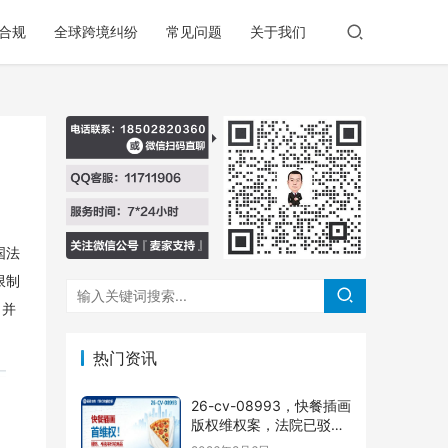
合规
全球跨境纠纷
常见问题
关于我们
国法
限制
，并
热门资讯
26-cv-08993，快餐插画
版权维权案，法院已驳回
批量合并，剩余商家不要