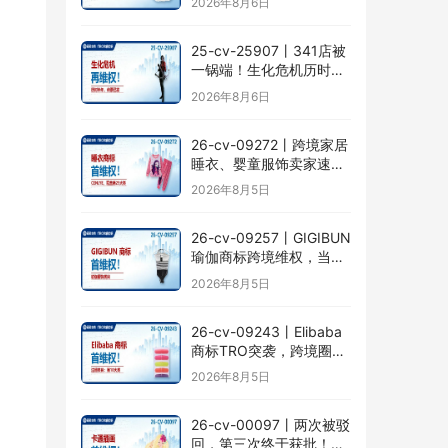
2026年8月6日
掉以轻心！
25-cv-25907㇑341店被
一锅端！生化危机历时半
年TRO传票已发，8月24
2026年8月6日
日前必须答复！
26-cv-09272㇑跨境家居
睡衣、婴童服饰卖家速自
查CENLYE商标滥用情况
2026年8月5日
26-cv-09257㇑GIGIBUN
瑜伽商标跨境维权，当心
TRO冻结风险
2026年8月5日
26-cv-09243㇑Elibaba
商标TRO突袭，跨境圈内
卷持续升级
2026年8月5日
26-cv-00097㇑两次被驳
回，第三次终于获批！几