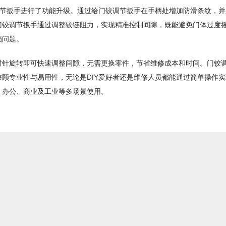
门铰调节扳手进行了功能升级。通过给门铰调节扳手在手柄处增加防滑条纹，
门铰调节扳手通过调整铰链阻力，实现精准控制间隙，既能避免门体过度
损问题。
时针旋转即可快速调整间隙，无需更换零件，节省维修成本和时间。门铰
顾专业性与易用性，无论是DIY爱好者还是维修人员都能通过简单操作实
、办公、商业及工业等多场景使用。