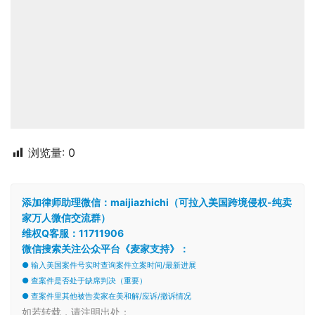
浏览量:
0
添加律师助理微信：maijiazhichi（可拉入美国跨境侵权-纯卖
家万人微信交流群）
维权Q客服：11711906
微信搜索关注公众平台《麦家支持》：
● 输入美国案件号实时查询案件立案时间/最新进展
● 查案件是否处于缺席判决（重要）
● 查案件里其他被告卖家在美和解/应诉/撤诉情况
如若转载，请注明出处：