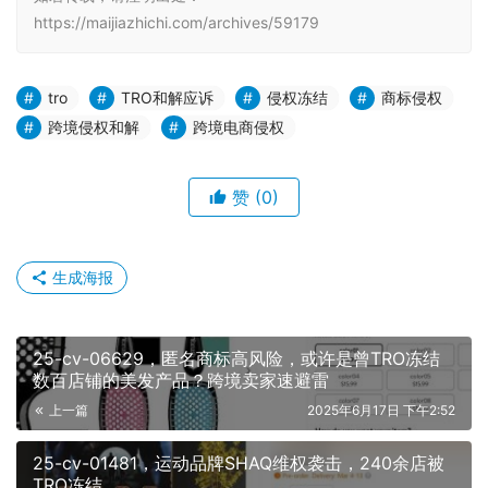
https://maijiazhichi.com/archives/59179
tro
TRO和解应诉
侵权冻结
商标侵权
跨境侵权和解
跨境电商侵权
赞
(0)
生成海报
25-cv-06629，匿名商标高风险，或许是曾TRO冻结
数百店铺的美发产品？跨境卖家速避雷
上一篇
2025年6月17日 下午2:52
25-cv-01481，运动品牌SHAQ维权袭击，240余店被
TRO冻结