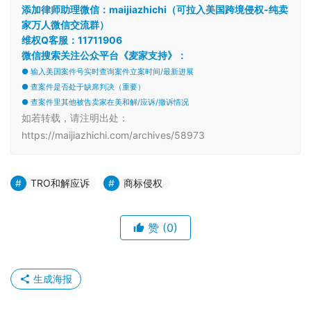
添加律师助理微信：maijiazhichi（可拉入美国跨境侵权-纯卖
家万人微信交流群）
维权Q客服：11711906
微信搜索关注公众平台《麦家支持》：
● 输入美国案件号实时查询案件立案时间/最新进展
● 查案件是否处于缺席判决（重要）
● 查案件里其他被告卖家在美和解/应诉/撤诉情况
如若转载，请注明出处：
https://maijiazhichi.com/archives/58973
TRO和解应诉
商标侵权
赞
(0)
生成海报